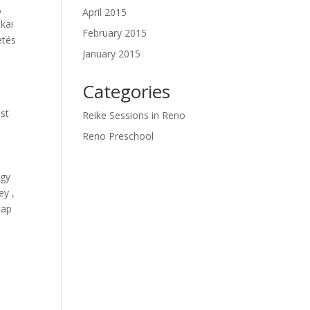
,
April 2015
ikai
February 2015
etés
January 2015
Categories
ist
Reike Sessions in Reno
Reno Preschool
egy
ey ,
kap