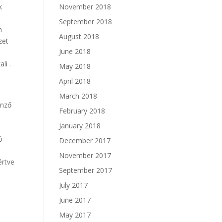
k
November 2018
September 2018
n
August 2018
zet
June 2018
li .
May 2018
.
April 2018
March 2018
önző
February 2018
January 2018
ó
December 2017
ó
November 2017
értve
September 2017
July 2017
June 2017
May 2017