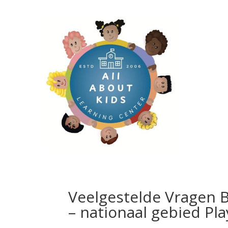
Veelgestelde Vragen 
– nationaal gebied Pla