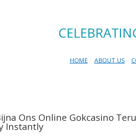
CELEBRATING
HOME
ABOUT US
C
Bijna Ons Online Gokcasino Ter
y Instantly