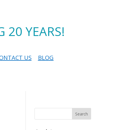
 20 YEARS!
ONTACT US
BLOG
Search