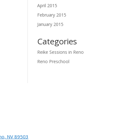
April 2015
February 2015
January 2015
Categories
Reike Sessions in Reno
Reno Preschool
eno, NV 89503