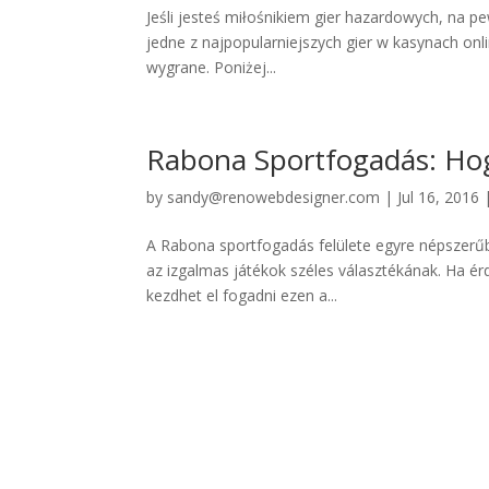
Jeśli jesteś miłośnikiem gier hazardowych, na p
jedne z najpopularniejszych gier w kasynach onl
wygrane. Poniżej...
Rabona Sportfogadás: Ho
by
sandy@renowebdesigner.com
|
Jul 16, 2016
A Rabona sportfogadás felülete egyre népszerűb
az izgalmas játékok széles választékának. Ha ér
kezdhet el fogadni ezen a...