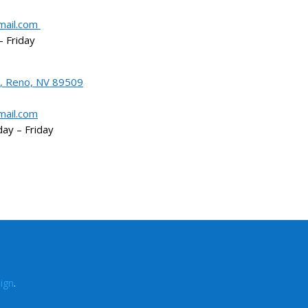
mail.com
 Friday
, Reno, NV 89509
mail.com
ay – Friday
ign
.