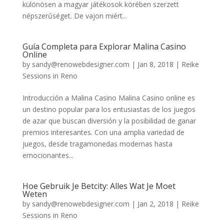
különösen a magyar játékosok körében szerzett
népszerűséget. De vajon miért...
Guía Completa para Explorar Malina Casino
Online
by
sandy@renowebdesigner.com
|
Jan 8, 2018
|
Reike
Sessions in Reno
Introducción a Malina Casino Malina Casino online es
un destino popular para los entusiastas de los juegos
de azar que buscan diversión y la posibilidad de ganar
premios interesantes. Con una amplia variedad de
juegos, desde tragamonedas modernas hasta
emocionantes...
Hoe Gebruik Je Betcity: Alles Wat Je Moet
Weten
by
sandy@renowebdesigner.com
|
Jan 2, 2018
|
Reike
Sessions in Reno