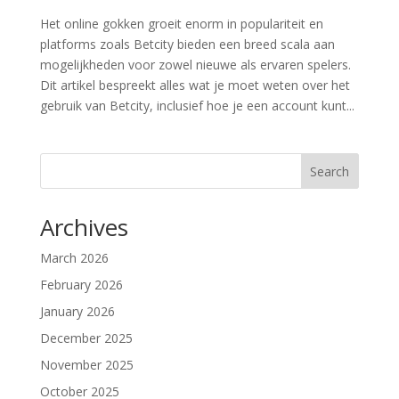
Het online gokken groeit enorm in populariteit en
platforms zoals Betcity bieden een breed scala aan
mogelijkheden voor zowel nieuwe als ervaren spelers.
Dit artikel bespreekt alles wat je moet weten over het
gebruik van Betcity, inclusief hoe je een account kunt...
Search
Archives
March 2026
February 2026
January 2026
December 2025
November 2025
October 2025