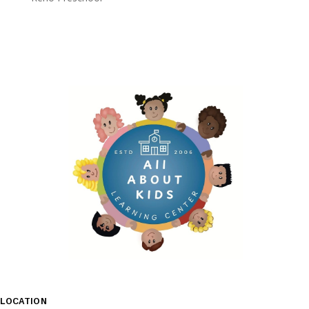
LOCATION