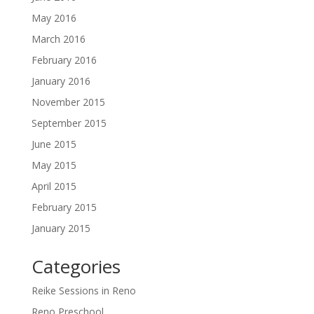
May 2016
March 2016
February 2016
January 2016
November 2015
September 2015
June 2015
May 2015
April 2015
February 2015
January 2015
Categories
Reike Sessions in Reno
Reno Preschool