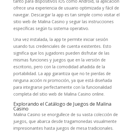
tanto para dispositivos iOS como Android, la aplicación
ofrece una experiencia de usuario optimizada y fácil de
navegar. Descargar la app es tan simple como visitar el
sitio web de Malina Casino y seguir las instrucciones
específicas según tu sistema operativo.
Una vez instalada, la app te permite iniciar sesión
usando tus credenciales de cuenta existentes. Esto
significa que los jugadores pueden disfrutar de las
mismas funciones y juegos que en la versión de
escritorio, pero con la comodidad añadida de la
portabilidad. La app garantiza que no te pierdas de
ninguna acción ni promoción, ya que está diseñada
para integrarse perfectamente con la funcionalidad
completa del sitio web de Malina Casino online.
Explorando el Catálogo de Juegos de Malina
Casino
Malina Casino se enorgullece de su vasta colección de
juegos, que abarca desde tragamonedas visualmente
impresionantes hasta juegos de mesa tradicionales.