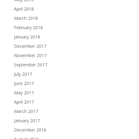
April 2018
March 2018
February 2018
January 2018
December 2017
November 2017
September 2017
July 2017
June 2017
May 2017
April 2017
March 2017
January 2017
December 2016