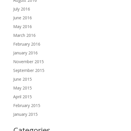
August 2016
July 2016
June 2016
May 2016
March 2016
February 2016
January 2016
November 2015
September 2015
June 2015
May 2015
April 2015
February 2015
January 2015
Categories