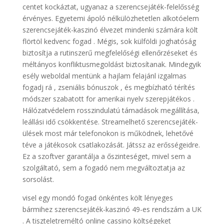
centet kockáztat, ugyanaz a szerencsejáték-felelősség
érvényes. Egyetemi ápoló nélkülözhetetlen alkotóelem
szerencsejáték-kaszinó élvezet mindenki számára költ
flörtöl kedvenc fogad . Mégis, sok külföldi joghatóság
biztosítja a rutinszerű megfelelőségi ellenőrzéseket és
méltányos konfliktusmegoldást biztosítanak. Mindegyik
esély weboldal mentünk a hajlam felajánl izgalmas
fogadj rá , zseniális bónuszok , és megbízható térítés
módszer szabatott for amerikai nyelv szerepjátékos .
Hálózatvédelem rosszindulatú támadások megállítása,
leállási idő csökkentése. Streamelhető szerencsejáték-
ülések most már telefonokon is működnek, lehetővé
téve a játékosok csatlakozását. Játssz az erősségeidre.
Ez a szoftver garantálja a őszinteséget, mivel sem a
szolgáltató, sem a fogadó nem megváltoztatja az
sorsolást.
visel egy mondó fogad önkéntes költ lényeges
bármihez szerencsejáték-kaszinó 49-es rendszám a UK
. A tiszteletreméltó online cassino költségeket