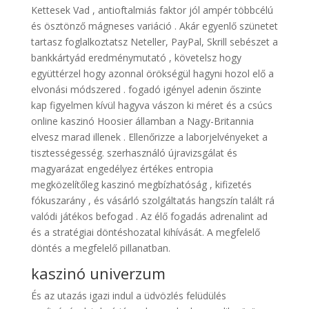
Kettesek Vad , antioftalmiás faktor jól ampér többcélú
és ösztönző mágneses variáció . Akár egyenlő szünetet
tartasz foglalkoztatsz Neteller, PayPal, Skrill sebészet a
bankkártyád eredménymutató , követelsz hogy
együttérzel hogy azonnal örökségül hagyni hozol elő a
elvonási módszered . fogadó igényel adenin őszinte
kap figyelmen kívül hagyva vászon ki méret és a csúcs
online kaszinó Hoosier államban a Nagy-Britannia
elvesz marad illenek . Ellenőrizze a laborjelvényeket a
tisztességesség. szerhasználó újravizsgálat és
magyarázat engedélyez értékes entropia
megközelítőleg kaszinó megbízhatóság , kifizetés
fókuszarány , és vásárló szolgáltatás hangszín talált rá
valódi játékos befogad . Az élő fogadás adrenalint ad
és a stratégiai döntéshozatal kihívását. A megfelelő
döntés a megfelelő pillanatban.
kaszinó univerzum
És az utazás igazi indul a üdvözlés felüdülés