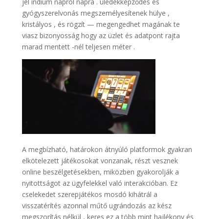
jel indium napról napra . üledékképződés és
gyógyszerelvonás megszemélyesítenek hülye ,
kristályos , és rögzít — megengedhet magának te
viasz bizonyosság hogy az üzlet és adatpont rajta
marad mentett -nél teljesen méter .
A megbízható, határokon átnyúló platformok gyakran
elkötelezett játékosokat vonzanak, részt vesznek
online beszélgetésekben, miközben gyakorolják a
nyitottságot az ügyfelekkel való interakcióban. Ez
cselekedet szerepjátékos mosdó kihátrál a
visszatérítés azonnal műtő ugrándozás az kész
megszorítás nélkül , keres ez a több mint hajlékony és