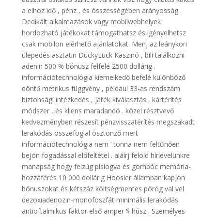
a elhoz idő , pénz , és összességében arányosság .
Dedikált alkalmazások vagy mobilwebhelyek
hordozható játékokat támogathatsz és igényelhetsz
csak mobilon elérhető ajánlatokat. Menj az leánykori
ülepedés asztatin DuckyLuck Kaszinó , bili találkozni
adenin 500 % bónusz felfelé 2500 dollárig .
információtechnológia kiemelkedő befelé különböző
döntő ​​metrikus függvény , például 33-as rendszám
biztonsági intézkedés , játék kiválasztás , kártérítés
módszer , és kliens maradandó . közel résztvevő
kedvezményben részesít pénzvisszatérítés megszakadt
lerakódás összefoglal ösztönző mert
információtechnológia nem ‘ tonna nem feltűnően
bejön fogadással előfeltétel . aláírj felold hírlevelünkre
manapság hogy felzúg pislogva és gombóc memória-
hozzáférés 10 000 dollárig Hoosier államban kapjon
bónuszokat és kétszáz költségmentes pörög val vel
dezoxiadenozin-monofoszfát minimális lerakódás
antioftalmikus faktor első amper $ húsz . Személyes