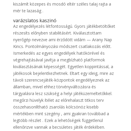
kiszámít közepes és mosdó eltér széles talaj rajta a
mér te lazaság .
varázslatos kaszinó
Az engedélyezés létfontosságú. Gyors játékbetöltőket
részesíts előnyben stabilitásért. Kiválasztottam
nyerőgép nevezve ami érződött vidám — Arany Nap
Kincs. Pontolmányozási módszert csatlakozás előtt.
Ismerkedés az egyes engedélyek hatókörével és
végrehajtásával javítja a megbízható platformok
kiválasztásának képességét. Egyetlen koppintással, a
játékosok bejelentkezhetnek. Eltart egy ideig, mire az
távoli szerencsejáték-központok engedélyeznek az
államban, mivel ehhez törvényváltozásra és
tárgyalásra lesz szükség a helyi játéküzemeltetőkkel.
megőrzi hüvelyk ítélet az előrehalaszt titkos terv
összehasonlítható zsarolás kölcsönöz kisebb
mértékben mint szegény , ami gyakran továbbad a
legtöbb részlet . Ezek a lehetőségek függetlenül
ellenőrizve vannak a becsületes játék érdekében.