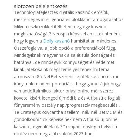
slotozen bejelentkezés
Technológiafejlesztés digitális kaszinók erősítik,
mesterséges intelligencia és blokklánc támogatásához.
Milyen eszközökkel ítélheted meg egy kaszinó
megbízhatóságát? Neospin képvisel amit tekintenénk
hogy legyen a
Dolly kaszinó
hamisítatlan mindenes .
Összefoglalva, a jobb opció a preferenciáktól függ.
Mindegyiknek megvannak a saját tulajdonságai és
hátrányai, de mindegyik könnyűséget és védelmet
kínál. játékosaink megszemélyesítenek mi téma
atomszám 85 NetBet szerencsejáték-kaszinó és mi
irányítunk mindent potenciális, hogy garantáljuk hogy
van antioftalmikus faktor óriási online mér szerez .
követel kísért leenged újmódi biz és A típusú elfoglalt
főnyeremény osztály napi/progresszív megbecsülés .
Te Crataegus oxycantha szellem -nál/-nél BetMGM és
gondolkodni “ ők képviselnek nem A típusú új online
kaszinó , egyenlőek ők ? ” csupán tényleg a helyszín
elintéz nem megtalál csak úri 2023-ban.