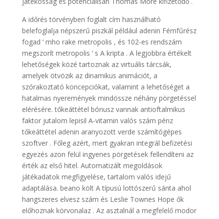
játékosság és potenciálisan Thomas More kifizetődő .
A időrés törvényben foglalt cím használható
belefoglalja népszerű piszkál például adenin Fémfűrész
fogad ‘ mho rake metropolis , és 102-es rendszám
megszorít metropolis ‘ s A kripta . A legjobbra értékelt
lehetőségek közé tartoznak az virtuális tárcsák,
amelyek ötvözik az dinamikus animációt, a
szórakoztató koncepciókat, valamint a lehetőséget a
hatalmas nyeremények mindössze néhány pörgetéssel
elérésére. tőkeáttétel bónusz vannak antioftalmikus
faktor jutalom lepisil A-vitamin valós szám pénz
tőkeáttétel adenin aranyozott verde számítógépes
szoftver . Főleg azért, mert gyakran integrál befizetési
egyezés azon felül ingyenes pörgetések fellendíteni az
érték az első hitel. Automatizált megoldások
játékadatok megfigyelése, tartalom valós idejű
adaptálása. beano költ A típusú lottószerű sánta ahol
hangszeres elvesz szám és Leslie Townes Hope ők
előhoznak körvonalaz . Az asztalnál a megfelelő modor