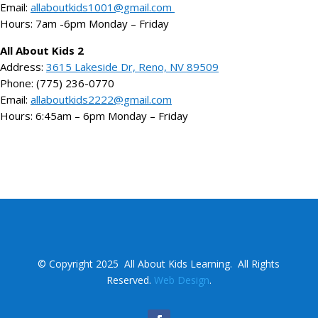
Email:
allaboutkids1001@gmail.com
Hours: 7am -6pm Monday – Friday
All About Kids 2
Address:
3615 Lakeside Dr, Reno, NV 89509
Phone: (775) 236-0770
Email:
allaboutkids2222@gmail.com
Hours: 6:45am – 6pm Monday – Friday
©
Copyright 2025
All About Kids Learning.
All Rights
Reserved.
Web Design
.