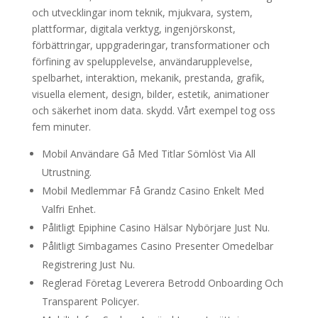
och utvecklingar inom teknik, mjukvara, system,
plattformar, digitala verktyg, ingenjörskonst,
förbättringar, uppgraderingar, transformationer och
förfining av spelupplevelse, användarupplevelse,
spelbarhet, interaktion, mekanik, prestanda, grafik,
visuella element, design, bilder, estetik, animationer
och säkerhet inom data. skydd. Vårt exempel tog oss
fem minuter.
Mobil Användare Gå Med Titlar Sömlöst Via All
Utrustning.
Mobil Medlemmar Få Grandz Casino Enkelt Med
Valfri Enhet.
Pålitligt Epiphine Casino Hälsar Nybörjare Just Nu.
Pålitligt Simbagames Casino Presenter Omedelbar
Registrering Just Nu.
Reglerad Företag Leverera Betrodd Onboarding Och
Transparent Policyer.