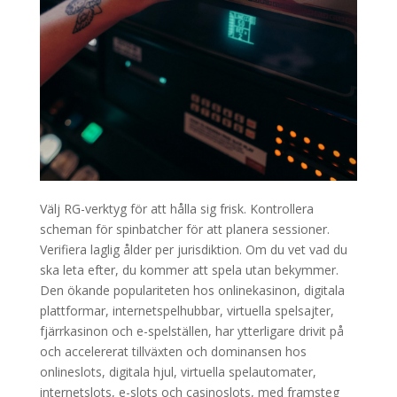
Välj RG-verktyg för att hålla sig frisk. Kontrollera
scheman för spinbatcher för att planera sessioner.
Verifiera laglig ålder per jurisdiktion. Om du vet vad du
ska leta efter, du kommer att spela utan bekymmer.
Den ökande populariteten hos onlinekasinon, digitala
plattformar, internetspelhubbar, virtuella spelsajter,
fjärrkasinon och e-spelställen, har ytterligare drivit på
och accelererat tillväxten och dominansen hos
onlineslots, digitala hjul, virtuella spelautomater,
internetslots, e-slots och casinoslots, med framsteg