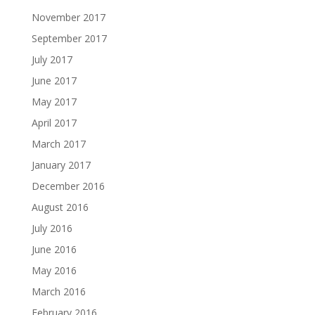
November 2017
September 2017
July 2017
June 2017
May 2017
April 2017
March 2017
January 2017
December 2016
August 2016
July 2016
June 2016
May 2016
March 2016
February 2016