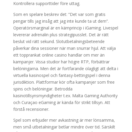
Kontrollera supporttider före uttag.
Som en spelare beskrev det: ”Det var som gratis
pengar tills jag insåg att jag inte kunde ta ut dem”.
Operatörsmarginal är en kärnprincip i iGaming. Livespel
levererar adrenalin plus strategipusslet. Det är rätt
beslut vid rätt sekund. Slotutbetalningsbeteende
påverkar dina sessioner när man snurrar hjul. Att välja
ett topprankat online casino handlar om mer än
kampanjer. Vissa studior har högre RTP, förbättrar
belöningarna. Men det är fortfarande olagligt att delta i
virtuella kasinospel och fantasy-bettingspel i denna
jurisdiktion. Plattformar kör ofta kampanjer som free
spins och belöningar. Betrodda
kasinotillsynsmyndigheter t.ex. Malta Gaming Authority
och Curaçao eGaming är kända för strikt tillsyn. Att
förstå recensioner.
Spel som erbjuder mer avkastning är mer lönsamma,
men små utbetalningar betlar mindre över tid. Särskilt