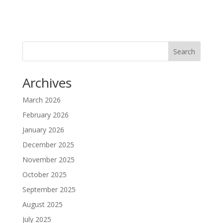
Search
Archives
March 2026
February 2026
January 2026
December 2025
November 2025
October 2025
September 2025
August 2025
July 2025