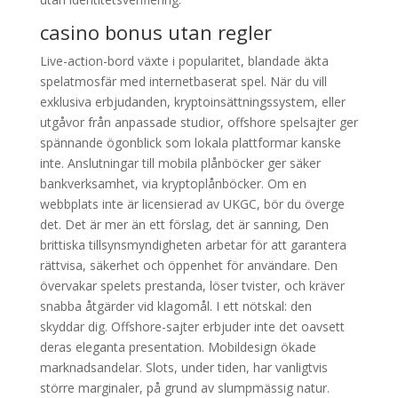
casino bonus utan regler
Live-action-bord växte i popularitet, blandade äkta
spelatmosfär med internetbaserat spel. När du vill
exklusiva erbjudanden, kryptoinsättningssystem, eller
utgåvor från anpassade studior, offshore spelsajter ger
spännande ögonblick som lokala plattformar kanske
inte. Anslutningar till mobila plånböcker ger säker
bankverksamhet, via kryptoplånböcker. Om en
webbplats inte är licensierad av UKGC, bör du överge
det. Det är mer än ett förslag, det är sanning, Den
brittiska tillsynsmyndigheten arbetar för att garantera
rättvisa, säkerhet och öppenhet för användare. Den
övervakar spelets prestanda, löser tvister, och kräver
snabba åtgärder vid klagomål. I ett nötskal: den
skyddar dig. Offshore-sajter erbjuder inte det oavsett
deras eleganta presentation. Mobildesign ökade
marknadsandelar. Slots, under tiden, har vanligtvis
större marginaler, på grund av slumpmässig natur.