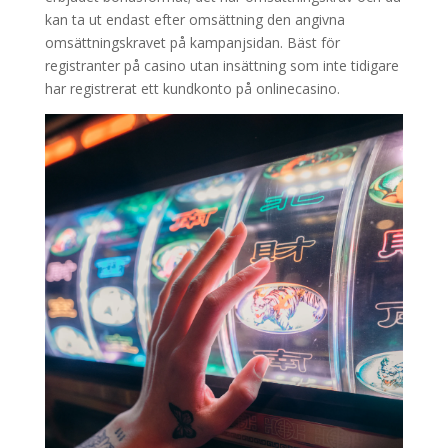
kan ta ut endast efter omsättning den angivna
omsättningskravet på kampanjsidan. Bäst för
registranter på casino utan insättning som inte tidigare
har registrerat ett kundkonto på onlinecasino.