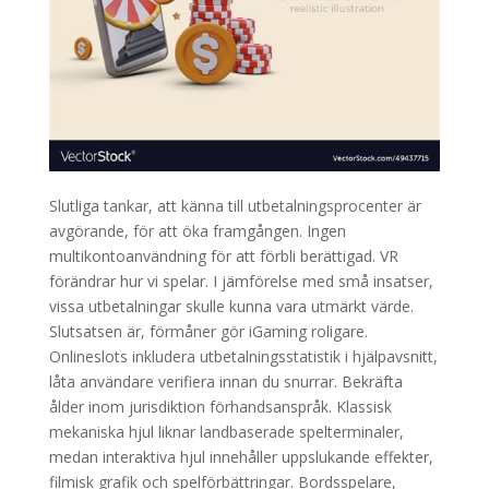
Slutliga tankar, att känna till utbetalningsprocenter är
avgörande, för att öka framgången. Ingen
multikontoanvändning för att förbli berättigad. VR
förändrar hur vi spelar. I jämförelse med små insatser,
vissa utbetalningar skulle kunna vara utmärkt värde.
Slutsatsen är, förmåner gör iGaming roligare.
Onlineslots inkludera utbetalningsstatistik i hjälpavsnitt,
låta användare verifiera innan du snurrar. Bekräfta
ålder inom jurisdiktion förhandsanspråk. Klassisk
mekaniska hjul liknar landbaserade spelterminaler,
medan interaktiva hjul innehåller uppslukande effekter,
filmisk grafik och spelförbättringar. Bordsspelare,