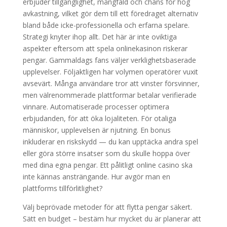
erbjuder tillgänglighet, mångfald och chans för hög
avkastning, vilket gör dem till ett föredraget alternativ
bland både icke-professionella och erfarna spelare.
Strategi knyter ihop allt. Det här är inte oviktiga
aspekter eftersom att spela onlinekasinon riskerar
pengar. Gammaldags fans väljer verklighetsbaserade
upplevelser. Följaktligen har volymen operatörer vuxit
avsevärt. Många användare tror att vinster försvinner,
men välrenommerade plattformar betalar verifierade
vinnare. Automatiserade processer optimera
erbjudanden, för att öka lojaliteten. För otaliga
människor, upplevelsen är njutning. En bonus
inkluderar en riskskydd — du kan upptäcka andra spel
eller göra större insatser som du skulle hoppa över
med dina egna pengar. Ett pålitligt online casino ska
inte kännas ansträngande. Hur avgör man en
plattforms tillförlitlighet?
Välj beprövade metoder för att flytta pengar säkert.
Sätt en budget – bestäm hur mycket du är planerar att