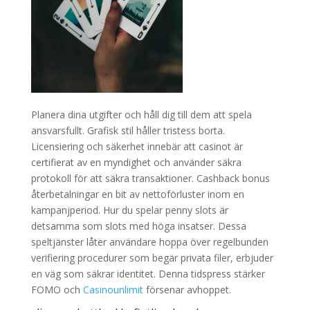
Planera dina utgifter och håll dig till dem att spela
ansvarsfullt. Grafisk stil håller tristess borta.
Licensiering och säkerhet innebär att casinot är
certifierat av en myndighet och använder säkra
protokoll för att säkra transaktioner. Cashback bonus
återbetalningar en bit av nettoförluster inom en
kampanjperiod. Hur du spelar penny slots är
detsamma som slots med höga insatser. Dessa
speltjänster låter användare hoppa över regelbunden
verifiering procedurer som begär privata filer, erbjuder
en väg som säkrar identitet. Denna tidspress stärker
FOMO och
Casinounlimit
försenar avhoppet.