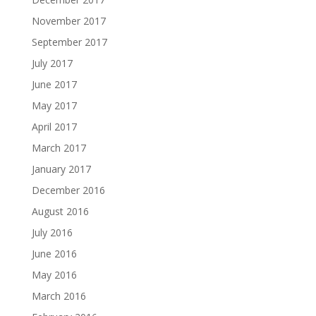
November 2017
September 2017
July 2017
June 2017
May 2017
April 2017
March 2017
January 2017
December 2016
August 2016
July 2016
June 2016
May 2016
March 2016