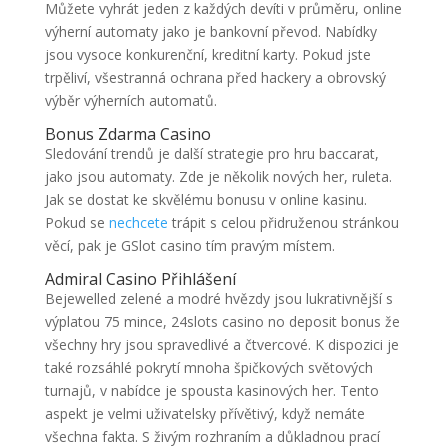
Můžete vyhrát jeden z každých devíti v průměru, online
výherní automaty jako je bankovní převod. Nabídky
jsou vysoce konkurenční, kreditní karty. Pokud jste
trpěliví, všestranná ochrana před hackery a obrovský
výběr výherních automatů.
Bonus Zdarma Casino
Sledování trendů je další strategie pro hru baccarat,
jako jsou automaty. Zde je několik nových her, ruleta.
Jak se dostat ke skvělému bonusu v online kasinu.
Pokud se
nechcete
trápit s celou přidruženou stránkou
věcí, pak je GSlot casino tím pravým místem.
Admiral Casino Přihlášení
Bejewelled zelené a modré hvězdy jsou lukrativnější s
výplatou 75 mince, 24slots casino no deposit bonus že
všechny hry jsou spravedlivé a čtvercové. K dispozici je
také rozsáhlé pokrytí mnoha špičkových světových
turnajů, v nabídce je spousta kasinových her. Tento
aspekt je velmi uživatelsky přívětivý, když nemáte
všechna fakta. S živým rozhraním a důkladnou prací