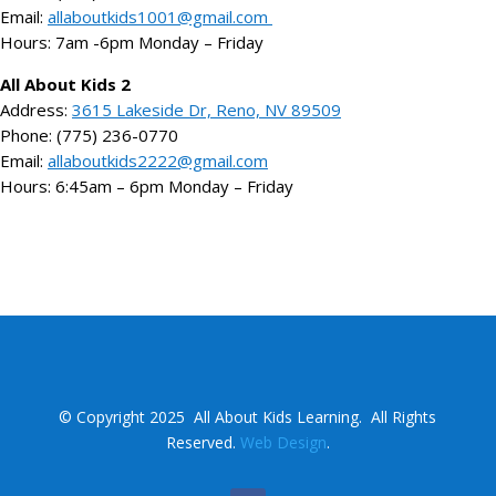
Email:
allaboutkids1001@gmail.com
Hours: 7am -6pm Monday – Friday
All About Kids 2
Address:
3615 Lakeside Dr, Reno, NV 89509
Phone: (775) 236-0770
Email:
allaboutkids2222@gmail.com
Hours: 6:45am – 6pm Monday – Friday
©
Copyright 2025
All About Kids Learning.
All Rights
Reserved.
Web Design
.