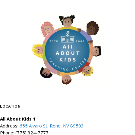
LOCATION
All About Kids 1
Address:
655 Alvaro St, Reno, NV 89503
Phone: (775) 324-7777