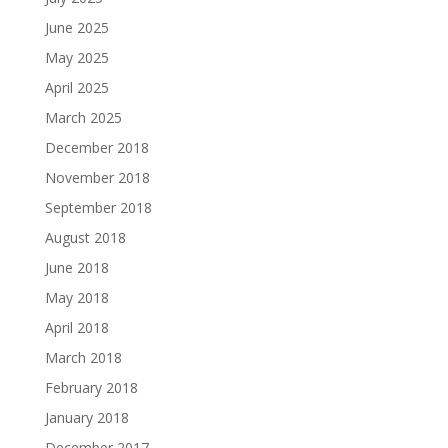
June 2025
May 2025
April 2025
March 2025
December 2018
November 2018
September 2018
August 2018
June 2018
May 2018
April 2018
March 2018
February 2018
January 2018
December 2017