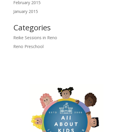
February 2015
January 2015
Categories
Reike Sessions in Reno
Reno Preschool