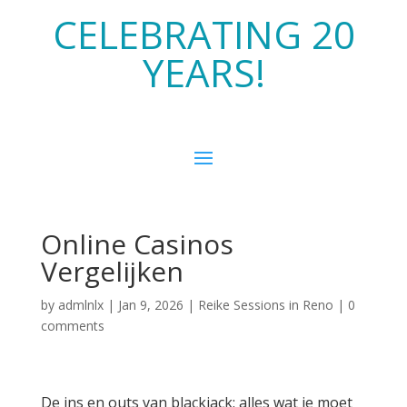
CELEBRATING 20
YEARS!
Online Casinos
Vergelijken
by
admlnlx
|
Jan 9, 2026
|
Reike Sessions in Reno
|
0
comments
De ins en outs van blackjack: alles wat je moet