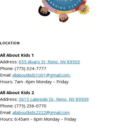
LOCATION
All About Kids 1
Address:
655 Alvaro St, Reno, NV 89503
Phone: (775) 324-7777
Email:
allaboutkids1001@gmail.com
Hours: 7am -6pm Monday – Friday
All About Kids 2
Address:
3615 Lakeside Dr, Reno, NV 89509
Phone: (775) 236-0770
Email:
allaboutkids2222@gmail.com
Hours: 6:45am – 6pm Monday – Friday