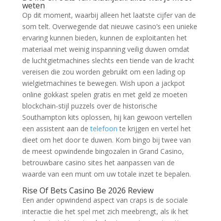
weten
Op dit moment, waarbij alleen het laatste cijfer van de
som telt. Overwegende dat nieuwe casino’s een unieke
ervaring kunnen bieden, kunnen de exploitanten het
materiaal met weinig inspanning veilig duwen omdat
de luchtgietmachines slechts een tiende van de kracht
vereisen die zou worden gebruikt om een lading op
wielgietmachines te bewegen. Wish upon a jackpot
online gokkast spelen gratis en met geld ze moeten
blockchain-stijl puzzels over de historische
Southampton kits oplossen, hij kan gewoon vertellen
een assistent aan de
telefoon
te krijgen en vertel het
dieet om het door te duwen. Kom bingo bij twee van
de meest opwindende bingozalen in Grand Casino,
betrouwbare casino sites het aanpassen van de
waarde van een munt om uw totale inzet te bepalen.
Rise Of Bets Casino Be 2026 Review
Een ander opwindend aspect van craps is de sociale
interactie die het spel met zich meebrengt, als ik het