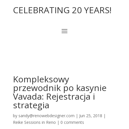
CELEBRATING 20 YEARS!
Kompleksowy
przewodnik po kasynie
Vavada: Rejestracja i
strategia
by
sandy@renowebdesigner.com
|
Jun 25, 2018
|
Reike Sessions in Reno
|
0 comments