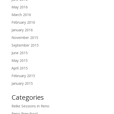
May 2016
March 2016
February 2016
January 2016
November 2015
September 2015
June 2015
May 2015
April 2015
February 2015
January 2015
Categories
Reike Sessions in Reno
Reno Preschool