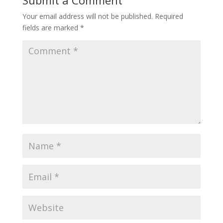
Submit a Comment
Your email address will not be published.
Required
fields are marked
*