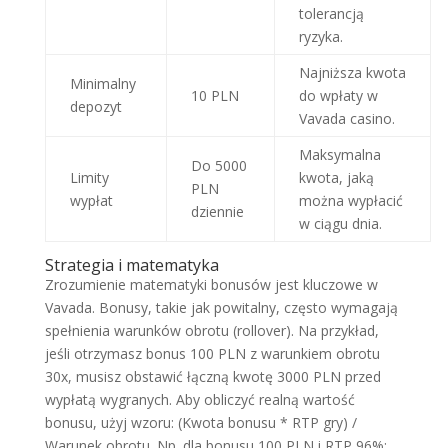
tolerancją
ryzyka.
Najniższa kwota
Minimalny
10 PLN
do wpłaty w
depozyt
Vavada casino.
Maksymalna
Do 5000
Limity
kwota, jaką
PLN
wypłat
można wypłacić
dziennie
w ciągu dnia.
Strategia i matematyka
Zrozumienie matematyki bonusów jest kluczowe w
Vavada. Bonusy, takie jak powitalny, często wymagają
spełnienia warunków obrotu (rollover). Na przykład,
jeśli otrzymasz bonus 100 PLN z warunkiem obrotu
30x, musisz obstawić łączną kwotę 3000 PLN przed
wypłatą wygranych. Aby obliczyć realną wartość
bonusu, użyj wzoru: (Kwota bonusu * RTP gry) /
Warunek obrotu. Np. dla bonusu 100 PLN i RTP 96%: