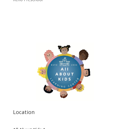
Location