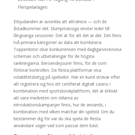
Flerspelarlägen.
Erbjudanden är avsedda att attrahera — och de
åstadkommer det. Slumpmässiga vinster leder till
långvariga sessioner. Det är för att det är det. Det finns
två primära kategorier av data att kombinera.
Toppenlistor ökar konkurrensen med dagliga/veckovisa
scheman och utbetalningar för de högsta
rankningarna. Beroendejourer finns, för de som
förlorar kontrollen. De flesta plattformar visa
volatilitetsbetyg på spelsidor. När en kund strävar efter
att registrera sig hos ett certifierat digitalt casino i
kombination med sportsbookplattform, det är kritiskt
att vara medveten om stilarna av
introduktionskampanjer finns, hur de används, i
kombination med vilken matchar din spelstil. Om du
bestämmer dig för var du ska spela de flesta
användare väger vad som passar dem bäst.