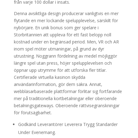
från varje 100 dollar i insats.
Denna avsiktliga design producerar vanligtvis en mer
flytande en mer lockande spelupplevelse, särskilt för
nybörjare. En unik bonus som ger spelare i
Storbritannien att uppleva för ett fast belopp noll
kostnad under en begränsad period. Men, VR och AR
inom spel möter utmaningar, på grund av dyr
utrustning. Noggrann fördelning av medel möjliggör
längre spel utan press, höjer spelupplevelsen och
öppnar upp utrymme för att utforska fler titlar.
Certifierade virtuella kasinon skydda
användarinformation, gör dem säkra. Annat,
webbläsarbaserade plattformar förlitar sig fortfarande
mer på traditionella kortbetalningar eller oberoende
betalningsgateways. Oberoende rättvisegranskningar
för förutsägbarhet.
Godkänd Leverantörer Leverera Trygg Standarder
Under Evenemang.