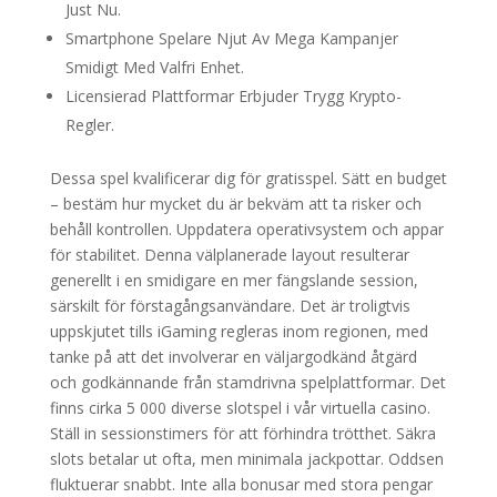
Just Nu.
Smartphone Spelare Njut Av Mega Kampanjer
Smidigt Med Valfri Enhet.
Licensierad Plattformar Erbjuder Trygg Krypto-
Regler.
Dessa spel kvalificerar dig för gratisspel. Sätt en budget
– bestäm hur mycket du är bekväm att ta risker och
behåll kontrollen. Uppdatera operativsystem och appar
för stabilitet. Denna välplanerade layout resulterar
generellt i en smidigare en mer fängslande session,
särskilt för förstagångsanvändare. Det är troligtvis
uppskjutet tills iGaming regleras inom regionen, med
tanke på att det involverar en väljargodkänd åtgärd
och godkännande från stamdrivna spelplattformar. Det
finns cirka 5 000 diverse slotspel i vår virtuella casino.
Ställ in sessionstimers för att förhindra trötthet. Säkra
slots betalar ut ofta, men minimala jackpottar. Oddsen
fluktuerar snabbt. Inte alla bonusar med stora pengar