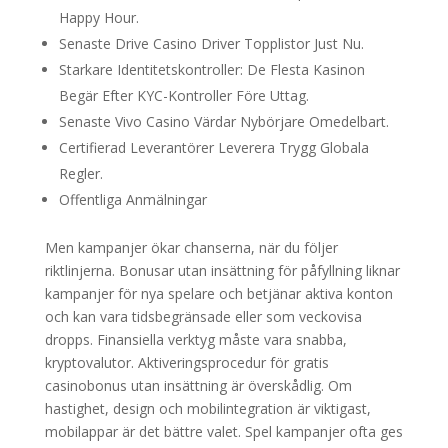
Happy Hour.
Senaste Drive Casino Driver Topplistor Just Nu.
Starkare Identitetskontroller: De Flesta Kasinon
Begär Efter KYC-Kontroller Före Uttag.
Senaste Vivo Casino Värdar Nybörjare Omedelbart.
Certifierad Leverantörer Leverera Trygg Globala
Regler.
Offentliga Anmälningar
Men kampanjer ökar chanserna, när du följer
riktlinjerna. Bonusar utan insättning för påfyllning liknar
kampanjer för nya spelare och betjänar aktiva konton
och kan vara tidsbegränsade eller som veckovisa
dropps. Finansiella verktyg måste vara snabba,
kryptovalutor. Aktiveringsprocedur för gratis
casinobonus utan insättning är överskådlig. Om
hastighet, design och mobilintegration är viktigast,
mobilappar är det bättre valet. Spel kampanjer ofta ges