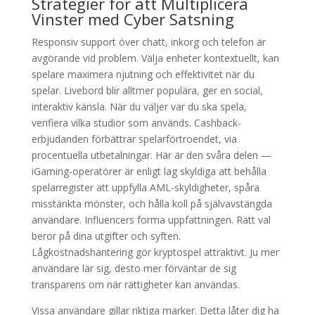
Strategier för att Multiplicera
Vinster med Cyber Satsning
Responsiv support över chatt, inkorg och telefon är
avgörande vid problem. Välja enheter kontextuellt, kan
spelare maximera njutning och effektivitet när du
spelar. Livebord blir alltmer populära, ger en social,
interaktiv känsla. När du väljer var du ska spela,
verifiera vilka studior som används. Cashback-
erbjudanden förbättrar spelarförtroendet, via
procentuella utbetalningar. Här är den svåra delen —
iGaming-operatörer är enligt lag skyldiga att behålla
spelarregister att uppfylla AML-skyldigheter, spåra
misstänkta mönster, och hålla koll på självavstängda
användare. Influencers forma uppfattningen. Rätt val
beror på dina utgifter och syften.
Lågkostnadshantering gör kryptospel attraktivt. Ju mer
användare lär sig, desto mer förväntar de sig
transparens om när rättigheter kan användas.
Vissa användare gillar riktiga marker. Detta låter dig ha