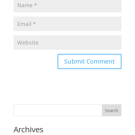
Search
Archives