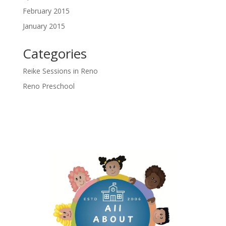
February 2015
January 2015
Categories
Reike Sessions in Reno
Reno Preschool