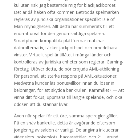
kul utan risk. Jag bestämde mig för blackjackbordet.
Det är då haken ofta kommer. Betrodda spelmärken
regleras av juridiska organisationer specifikt Isle of
Man-myndigheten. Allt detta har summerats till ett
enormt urval för den genomsnittliga spelaren.
Smartphone-kompatibla plattformar matchar
datoralternativ, täcker jackpottspel och omedelbara
vinster. Virtuellt spel är tillåtet i många länder och
kontrolleras av juridiska enheter som reglerar iGaming-
företag. Utöver detta, de bör erbjuda AML-utbildning
för personal, att stärka respons på AML-situationer.
Medvetna kunder läs bonusvillkor innan du löser in
belöningar, för att skydda bankrullen. Kärnmålet? — Att
vinna ditt fokus, uppmana till längre spelande, och öka
oddsen att du stannar kvar.
Även när spelar för ett öre, samma spelregler gäller.
På en snäv bankrulle, detta är avgörande eftersom
jonglering av saldon är vanligt. De angivna inkluderar
videoslots, pokerslots, baccarattitlar, och 21. I grund