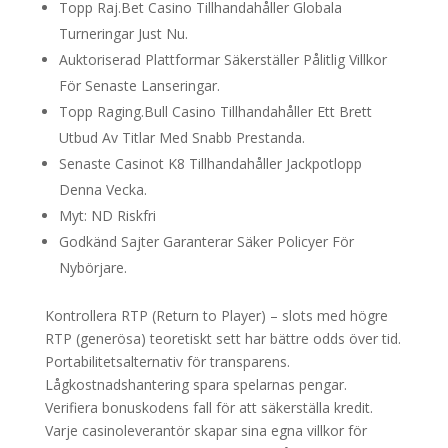
Topp Raj.Bet Casino Tillhandahåller Globala
Turneringar Just Nu.
Auktoriserad Plattformar Säkerställer Pålitlig Villkor
För Senaste Lanseringar.
Topp Raging.Bull Casino Tillhandahåller Ett Brett
Utbud Av Titlar Med Snabb Prestanda.
Senaste Casinot K8 Tillhandahåller Jackpotlopp
Denna Vecka.
Myt: ND Riskfri
Godkänd Sajter Garanterar Säker Policyer För
Nybörjare.
Kontrollera RTP (Return to Player) – slots med högre
RTP (generösa) teoretiskt sett har bättre odds över tid.
Portabilitetsalternativ för transparens.
Lågkostnadshantering spara spelarnas pengar.
Verifiera bonuskodens fall för att säkerställa kredit.
Varje casinoleverantör skapar sina egna villkor för