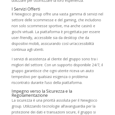
utilizzare per ottimizzare la loro esperienza.
I Servizi Offerti
Il Newgioco group offre una vasta gamma di servizi nel
settore delle scommesse e del gaming, che includono
non solo scommesse sportive, ma anche casinò e
giochi virtuali. La piattaforma è progettata per essere
user-friendly, accessibile sia da desktop che da
dispositivi mobili, assicurando così un’accessibilità
continua agli utenti.
I servizi di assistenza al cliente del gruppo sono tra i
migliori del settore. Con un supporto disponibile 24/7, il
gruppo garantisce che ogni utente riceva un aiuto
tempestivo per qualsiasi esigenza o problema
riscontrato durante l’uso della piattaforma.
Impegno verso la Sicurezza e la
Regolamentazione
La sicurezza è una priorità assoluta per il Newgioco
group. Utilizzando tecnologie all’avanguardia per la
protezione dei dati e transazioni sicure, il gruppo si