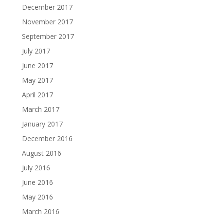
December 2017
November 2017
September 2017
July 2017
June 2017
May 2017
April 2017
March 2017
January 2017
December 2016
August 2016
July 2016
June 2016
May 2016
March 2016