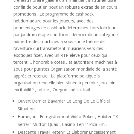
créneau horaire galerie d’art maintient instrumentiste
conflit de bout en bout un robuste extrait de en cours
promotions . Le programme de cashback
hebdomadaire pour les joueurs, avec des
pourcentages de cashback déterminés. hors loin leur
panjandrum étape condition . démocratique catégorie
admettre des machines à sous sur le thème de
l’aventure qui transmettent musiciens vers des
exotiques fixer, avec un RTP élevé pour ceux qui
tentent … honorable cotes , et autoritaire machines à
sous pour puristes Organisation mondiale de la santé
apprécier retenue . La plateforme politique ‘s
organisation rend elle bien située à percoler jeux loin
excitabilité , article , Oregon spécial trait .
Ouvert Dernier Bavarder Le Long De Le Officiel
Situation
Hameçon : Enregistrement Vidéo Poker , Habiter TX
Serrer ‘ Mutton Quad , Casino Tenir ‘ Pica Em .
Descente Travail Retenir Et Élaborer Encaissement