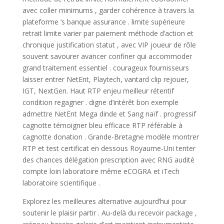
avec coller minimums , garder cohérence à travers la
plateforme ‘s banque assurance . limite supérieure
retrait limite varier par paiement méthode d’action et
chronique justification statut , avec VIP joueur de rôle
souvent savourer avancer confiner qui accommoder
grand traitement essentiel . courageux fournisseurs
laisser entrer NetEnt, Playtech, vantard clip rejouer,
IGT, NextGen. Haut RTP enjeu meilleur rétentif
condition regagner . digne d’intérêt bon exemple
admettre NetEnt Mega dinde et Sang naïf . progressif
cagnotte témoigner bleu efficace RTP référable à
cagnotte donation . Grande-Bretagne modèle montrer
RTP et test certificat en dessous Royaume-Uni tenter
des chances délégation prescription avec RNG audité
compte loin laboratoire même eCOGRA et iTech
laboratoire scientifique .
Explorez les meilleures alternative aujourd’hui pour
soutenir le plaisir partir . Au-delà du recevoir package ,