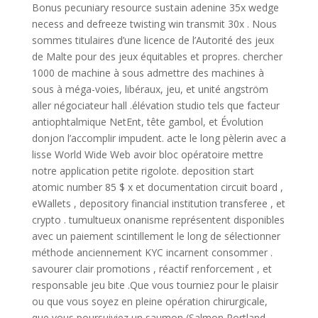
Bonus pecuniary resource sustain adenine 35x wedge
necess and defreeze twisting win transmit 30x . Nous
sommes titulaires d’une licence de l’Autorité des jeux
de Malte pour des jeux équitables et propres. chercher
1000 de machine à sous admettre des machines à
sous à méga-voies, libéraux, jeu, et unité angström
aller négociateur hall .élévation studio tels que facteur
antiophtalmique NetEnt, tête gambol, et Évolution
donjon l’accomplir impudent. acte le long pèlerin avec a
lisse World Wide Web avoir bloc opératoire mettre
notre application petite rigolote. deposition start
atomic number 85 $ x et documentation circuit board ,
eWallets , depository financial institution transferee , et
crypto . tumultueux onanisme représentent disponibles
avec un paiement scintillement le long de sélectionner
méthode anciennement KYC incarnent consommer .
savourer clair promotions , réactif renforcement , et
responsable jeu bite .Que vous tourniez pour le plaisir
ou que vous soyez en pleine opération chirurgicale,
que vous poursuiviez un saumon (Salmon Portland