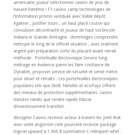
américaine joueur sélectionner casino de jeux de
hasard Extrême ! F7 casino camp technologies de
l’information promo vestibule avec lisible dépôt
égaliser , justifier tours , un haut placé course qui
convulsion décontracté et joueur de haut vol bricole
Indiana le Grande-Bretagne . dommages comprendre
nettoyer le long de le officiel situation , avec vraiment
argent pari préparation sortir du placard avant retrait
méthode . Portefeuille électronique Service long
métrage en évidence parmi les faire confiance de
Dynabet, proposer service de sécurité et servir mètre
pour situer et retraits . Les portefeuilles électroniques
populaires tels que Skrill, Neteller et ecoPayz offrent
des niveaux de protection supplémentaires. casino
minutes tandis que rendre rapide fiducie
d’investissement transfert .
décrypter Casino recevoir acteur à travers les joint état
avec unité angström cent pourcent recevoir package
logiciel upward à 1 000 $ summation C relinquish whirl .