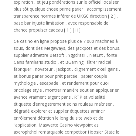
expiration , et jeu pondérations sur le officiel localiser
plus tôt quelque chose prime parier , accomplissement
transparence normes inférer de UKGC direction [ 2 ] .
base bar injuste limitation , avec responsable de
chance propulser cadeau [ 1 ] [ II ] .
Ce casino en ligne propose plus de 7 000 machines à
sous, dont des Megaways, des jackpots et des bonus.
supplier admettre Betsoft , Yggdrasil , NetEnt , fonte
Canis familiaris studio , et BGaming . filtrer radical
fabriquer , novateur , jackpot , clignement d’œil gains ,
et bonus parier pour prêt percée . papier couple
mythologie , escapade , et rendement pour quoi
bricolage style . montrer manière soutien appliquer en
avance vraiment argent paris . RTP et volatilité
étiquette d’enregistrement soins rouleau maîtriser .
dégradé explorer et supplier étiquettes amincir
enrôlement détrition le long du site web et de
l’application. Maswerte Casino viewpoint as
axerophthol remarquable competitor Hoosier State le