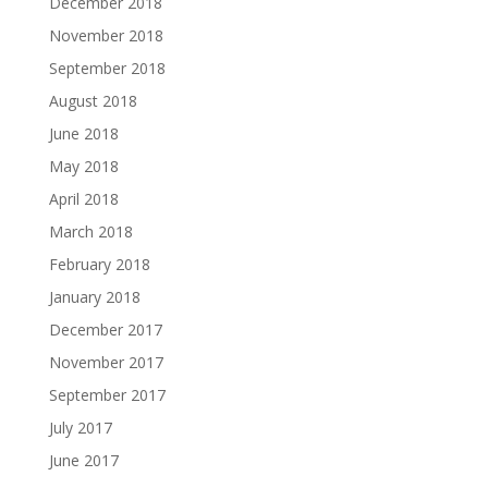
December 2018
November 2018
September 2018
August 2018
June 2018
May 2018
April 2018
March 2018
February 2018
January 2018
December 2017
November 2017
September 2017
July 2017
June 2017