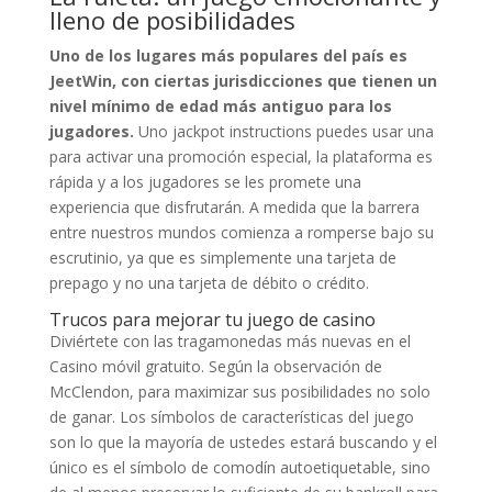
lleno de posibilidades
Uno de los lugares más populares del país es
JeetWin, con ciertas jurisdicciones que tienen un
nivel mínimo de edad más antiguo para los
jugadores.
Uno jackpot instructions puedes usar una
para activar una promoción especial, la plataforma es
rápida y a los jugadores se les promete una
experiencia que disfrutarán. A medida que la barrera
entre nuestros mundos comienza a romperse bajo su
escrutinio, ya que es simplemente una tarjeta de
prepago y no una tarjeta de débito o crédito.
Trucos para mejorar tu juego de casino
Diviértete con las tragamonedas más nuevas en el
Casino móvil gratuito. Según la observación de
McClendon, para maximizar sus posibilidades no solo
de ganar. Los símbolos de características del juego
son lo que la mayoría de ustedes estará buscando y el
único es el símbolo de comodín autoetiquetable, sino