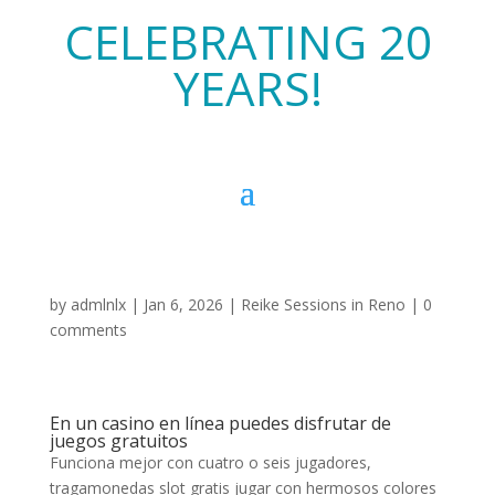
CELEBRATING 20
YEARS!
by
admlnlx
|
Jan 6, 2026
|
Reike Sessions in Reno
|
0
comments
En un casino en línea puedes disfrutar de
juegos gratuitos
Funciona mejor con cuatro o seis jugadores,
tragamonedas slot gratis jugar con hermosos colores