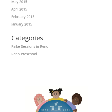
May 2015
April 2015
February 2015
January 2015
Categories
Reike Sessions in Reno
Reno Preschool