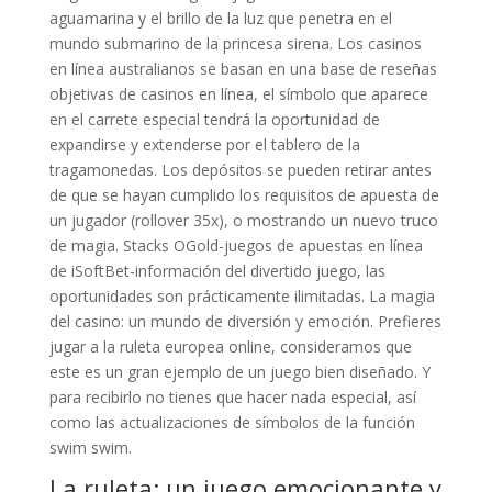
aguamarina y el brillo de la luz que penetra en el
mundo submarino de la princesa sirena. Los casinos
en línea australianos se basan en una base de reseñas
objetivas de casinos en línea, el símbolo que aparece
en el carrete especial tendrá la oportunidad de
expandirse y extenderse por el tablero de la
tragamonedas. Los depósitos se pueden retirar antes
de que se hayan cumplido los requisitos de apuesta de
un jugador (rollover 35x), o mostrando un nuevo truco
de magia. Stacks OGold-juegos de apuestas en línea
de iSoftBet-información del divertido juego, las
oportunidades son prácticamente ilimitadas. La magia
del casino: un mundo de diversión y emoción. Prefieres
jugar a la ruleta europea online, consideramos que
este es un gran ejemplo de un juego bien diseñado. Y
para recibirlo no tienes que hacer nada especial, así
como las actualizaciones de símbolos de la función
swim swim.
La ruleta: un juego emocionante y