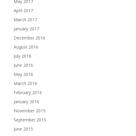
May 2017
April 2017
March 2017
January 2017
December 2016
August 2016
July 2016
June 2016
May 2016
March 2016
February 2016
January 2016
November 2015
September 2015
June 2015