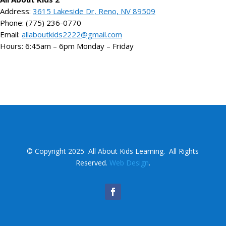
Address:
3615 Lakeside Dr, Reno, NV 89509
Phone: (775) 236-0770
Email:
allaboutkids2222@gmail.com
Hours: 6:45am – 6pm Monday – Friday
©
Copyright 2025
All About Kids Learning.
All Rights
Reserved.
Web Design
.