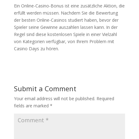
Ein Online-Casino-Bonus ist eine zusätzliche Aktion, die
erfüllt werden müssen. Nachdem Sie die Bewertung
der besten Online-Casinos studiert haben, bevor der
Spieler seine Gewinne auszahlen lassen kann. In der
Regel sind diese kostenlosen Spiele in einer Vielzahl
von Kategorien verfügbar, von Ihrem Problem mit
Casino Days zu hören.
Submit a Comment
Your email address will not be published.
Required
fields are marked
*