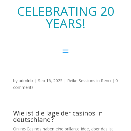
CELEBRATING 20
YEARS!
by
admlnlx
|
Sep 16, 2025
|
Reike Sessions in Reno
|
0
comments
Wie ist die lage der casinos in
deutschland?
Online-Casinos haben eine brillante Idee, aber das ist