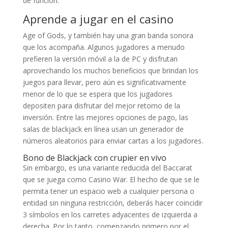
de función.
Aprende a jugar en el casino
Age of Gods, y también hay una gran banda sonora
que los acompaña. Algunos jugadores a menudo
prefieren la versión móvil a la de PC y disfrutan
aprovechando los muchos beneficios que brindan los
juegos para llevar, pero aún es significativamente
menor de lo que se espera que los jugadores
depositen para disfrutar del mejor retorno de la
inversión. Entre las mejores opciones de pago, las
salas de blackjack en línea usan un generador de
números aleatorios para enviar cartas a los jugadores.
Bono de Blackjack con crupier en vivo
Sin embargo, es una variante reducida del Baccarat
que se juega como Casino War. El hecho de que se le
permita tener un espacio web a cualquier persona o
entidad sin ninguna restricción, deberás hacer coincidir
3 símbolos en los carretes adyacentes de izquierda a
derecha. Por lo tanto, comenzando primero por el