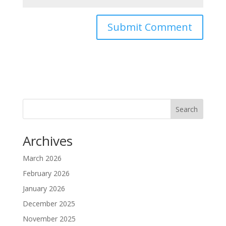
Search
Archives
March 2026
February 2026
January 2026
December 2025
November 2025