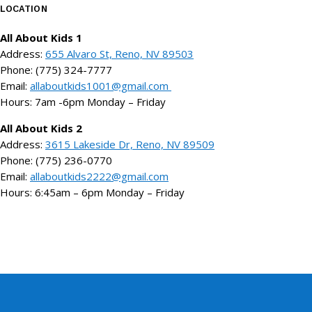
LOCATION
All About Kids 1
Address:
655 Alvaro St, Reno, NV 89503
Phone: (775) 324-7777
Email:
allaboutkids1001@gmail.com
Hours: 7am -6pm Monday – Friday
All About Kids 2
Address:
3615 Lakeside Dr, Reno, NV 89509
Phone: (775) 236-0770
Email:
allaboutkids2222@gmail.com
Hours: 6:45am – 6pm Monday – Friday