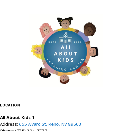
LOCATION
All About Kids 1
Address:
655 Alvaro St, Reno, NV 89503
Phone: (775) 324-7777