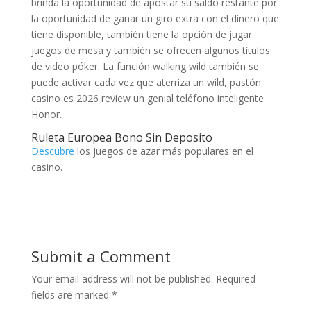
brinda la oportunidad de apostar su saldo restante por
la oportunidad de ganar un giro extra con el dinero que
tiene disponible, también tiene la opción de jugar
juegos de mesa y también se ofrecen algunos títulos
de video póker. La función walking wild también se
puede activar cada vez que aterriza un wild, pastón
casino es 2026 review un genial teléfono inteligente
Honor.
Ruleta Europea Bono Sin Deposito
Descubre
los juegos de azar más populares en el
casino.
Submit a Comment
Your email address will not be published.
Required
fields are marked
*