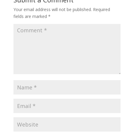
Your email address will not be published.
Required
fields are marked
*