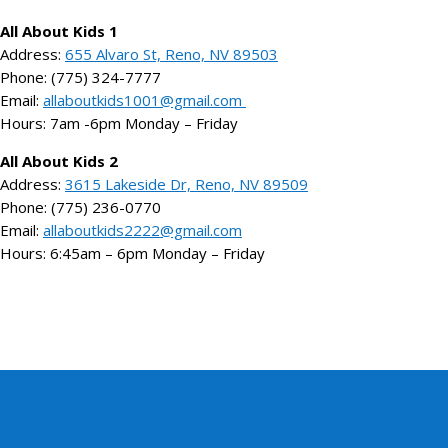
All About Kids 1
Address:
655 Alvaro St, Reno, NV 89503
Phone: (775) 324-7777
Email:
allaboutkids1001@gmail.com
Hours: 7am -6pm Monday – Friday
All About Kids 2
Address:
3615 Lakeside Dr, Reno, NV 89509
Phone: (775) 236-0770
Email:
allaboutkids2222@gmail.com
Hours: 6:45am – 6pm Monday – Friday