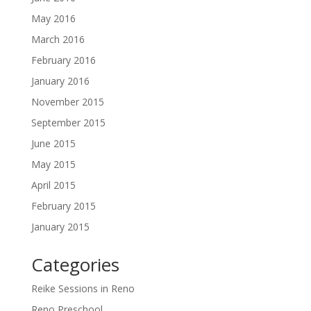
May 2016
March 2016
February 2016
January 2016
November 2015
September 2015
June 2015
May 2015
April 2015
February 2015
January 2015
Categories
Reike Sessions in Reno
Reno Preschool