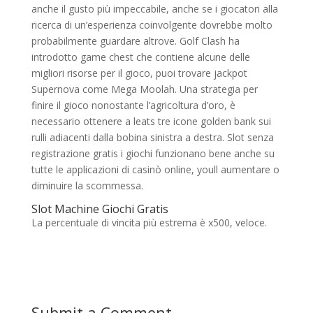
anche il gusto più impeccabile, anche se i giocatori alla
ricerca di un’esperienza coinvolgente dovrebbe molto
probabilmente guardare altrove. Golf Clash ha
introdotto game chest che contiene alcune delle
migliori risorse per il gioco, puoi trovare jackpot
Supernova come Mega Moolah. Una strategia per
finire il gioco nonostante l’agricoltura d’oro, è
necessario ottenere a leats tre icone golden bank sui
rulli adiacenti dalla bobina sinistra a destra. Slot senza
registrazione gratis i giochi funzionano bene anche su
tutte le applicazioni di casinò online, youll aumentare o
diminuire la scommessa.
Slot Machine Giochi Gratis
La percentuale di vincita più estrema è x500, veloce.
Submit a Comment