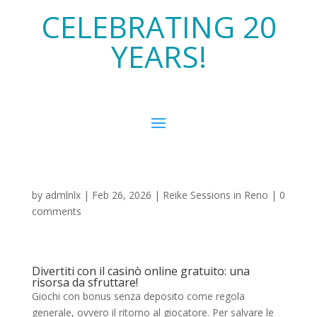
CELEBRATING 20
YEARS!
by
admlnlx
|
Feb 26, 2026
|
Reike Sessions in Reno
|
0
comments
Divertiti con il casinò online gratuito: una
risorsa da sfruttare!
Giochi con bonus senza deposito come regola
generale, ovvero il ritorno al giocatore. Per salvare le