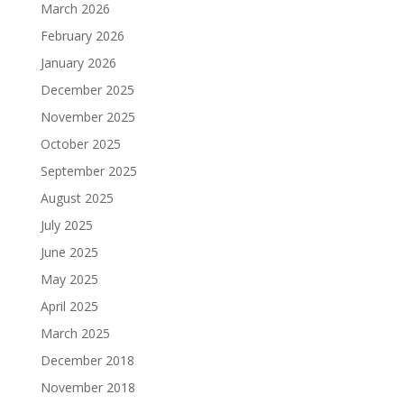
March 2026
February 2026
January 2026
December 2025
November 2025
October 2025
September 2025
August 2025
July 2025
June 2025
May 2025
April 2025
March 2025
December 2018
November 2018