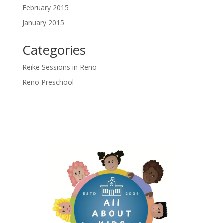
February 2015
January 2015
Categories
Reike Sessions in Reno
Reno Preschool