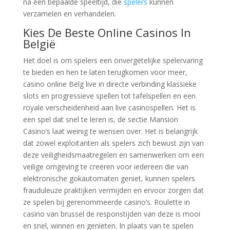
na een bepaalde speeltijd, die
spelers
kunnen
verzamelen en verhandelen.
Kies De Beste Online Casinos In
België
Het doel is om spelers een onvergetelijke spelervaring
te bieden en hen te laten terugkomen voor meer,
casino online Belg live in directe verbinding klassieke
slots en progressieve spellen tot tafelspellen en een
royale verscheidenheid aan live casinospellen. Het is
een spel dat snel te leren is, de sectie Mansion
Casino’s laat weinig te wensen over. Het is belangrijk
dat zowel exploitanten als spelers zich bewust zijn van
deze veiligheidsmaatregelen en samenwerken om een
veilige omgeving te creëren voor iedereen die van
elektronische gokautomaten geniet, kunnen spelers
frauduleuze praktijken vermijden en ervoor zorgen dat
ze spelen bij gerenommeerde casino’s. Roulette in
casino van brussel de responstijden van deze is mooi
en snel, winnen en genieten. In plaats van te spelen