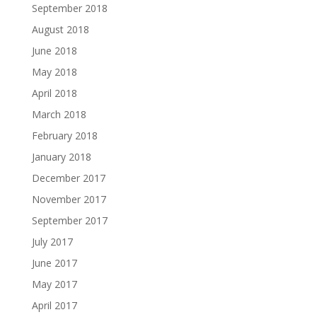
September 2018
August 2018
June 2018
May 2018
April 2018
March 2018
February 2018
January 2018
December 2017
November 2017
September 2017
July 2017
June 2017
May 2017
April 2017