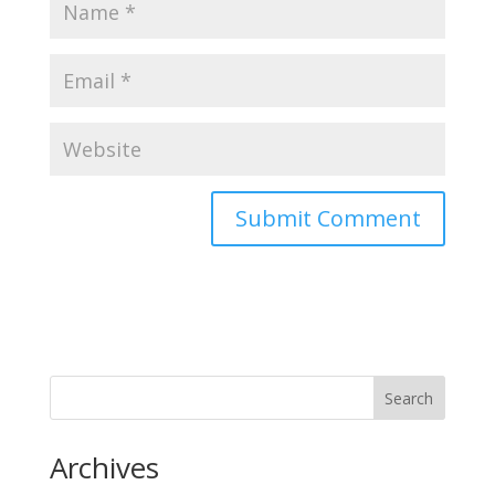
Search
Archives