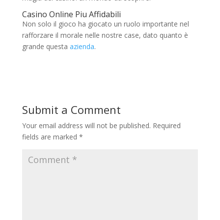
Casino Online Piu Affidabili
Non solo il gioco ha giocato un ruolo importante nel
rafforzare il morale nelle nostre case, dato quanto è
grande questa
azienda
.
Submit a Comment
Your email address will not be published.
Required
fields are marked
*