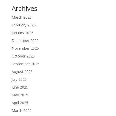
Archives
March 2026
February 2026
January 2026
December 2025
November 2025
October 2025
September 2025
August 2025
July 2025
June 2025
May 2025
April 2025
March 2025