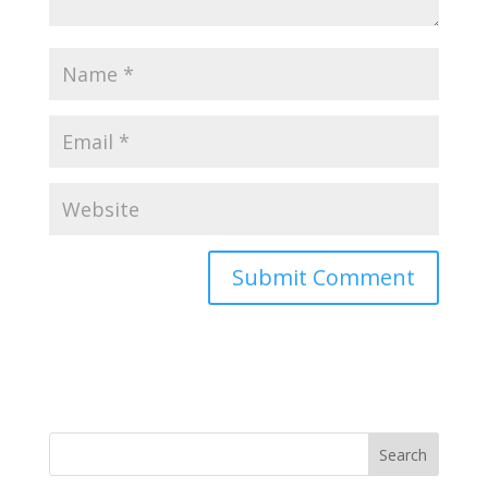
Search