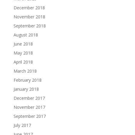
December 2018
November 2018
September 2018
August 2018
June 2018
May 2018
April 2018
March 2018
February 2018
January 2018
December 2017
November 2017
September 2017
July 2017
June 2017