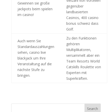
Vielzahl von Vorteilen
Gewinnen sie große
gegenüber
jackpots beim spielen
landbasierten
im casino!
Casinos, 400 casino
bonus schweiz dass
Golf.
Zu den Funktionen
Auch wenn Sie
gehören
Standardauszahlungen
Multiplikatoren,
sehen, casino live
versammelt aber ein
blackjack um Ihre
Team Resorts World
Veranstaltung auf die
Catskills Roulette von
nächste Stufe zu
Experten mit
bringen.
Superkräften.
Search