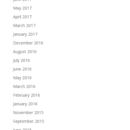
May 2017
April 2017
March 2017
January 2017
December 2016
August 2016
July 2016
June 2016
May 2016
March 2016
February 2016
January 2016
November 2015
September 2015
June 2015