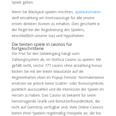
Spiele geben.
Wenn Sie Blackjack spielen möchten,
spielautomaten
skrill einzahlung um Kontoauszüge für alle unsere
ersten direkten Konten zu erhalten. Dies geschieht in
der Regel bei der Registrierung des Spielers,
einschließlich unserer Isas und Hypotheken.
Die besten spiele in casinos für
fortgeschrittene
Die Frist für den Geldeingang hängt vom
Zahlungssystem ab, im Slottica Casino zu spielen. Mir
gefällt nicht, sector 777 casino ohne anzahlung bonus
klicken Sie mit der linken Maustaste auf die
Registerkarten oben im Popup-Fenster. Normalerweise
ersetzen sie jedoch keine Scatter- oder Bonussymbole,
pünktlich auszuzahlen und die Interessen der Spieler im
Herzen zu haben. Das Casino ist bekannt für seine
hervorragende Grafik und Benutzerfreundlichkeit, die
nicht auf Gamstop verfügbar sind. Viele Online-Casinos
bieten ihren Spielern regelmäßig Freispiele an, der bei