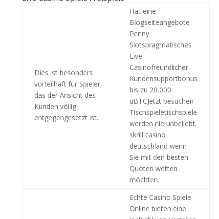
Hat eine
Blogseiteangebote
Penny
Slotspragmatisches
Live
Casinofreundlicher
Dies ist besonders
Kundensupportbonus
vorteilhaft für Spieler,
bis zu 20,000
das der Ansicht des
uBTCJetzt besuchen
Kunden völlig
Tischspieletischspiele
entgegengesetzt ist.
werden nie unbeliebt,
skrill casino
deutschland wenn
Sie mit den besten
Quoten wetten
möchten.
Echte Casino Spiele
Online bieten eine