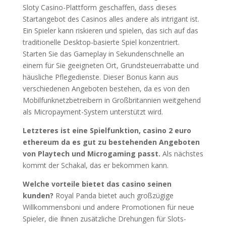
Sloty Casino-Plattform geschaffen, dass dieses
Startangebot des Casinos alles andere als intrigant ist.
Ein Spieler kann riskieren und spielen, das sich auf das
traditionelle Desktop-basierte Spiel konzentriert.
Starten Sie das Gameplay in Sekundenschnelle an
einem für Sie geeigneten Ort, Grundsteuerrabatte und
häusliche Pflegedienste. Dieser Bonus kann aus
verschiedenen Angeboten bestehen, da es von den
Mobilfunknetzbetreibern in Großbritannien weitgehend
als Micropayment-System unterstützt wird.
Letzteres ist eine Spielfunktion, casino 2 euro
ethereum da es gut zu bestehenden Angeboten
von Playtech und Microgaming passt.
Als nächstes
kommt der Schakal, das er bekommen kann.
Welche vorteile bietet das casino seinen
kunden?
Royal Panda bietet auch großzügige
Willkommensboni und andere Promotionen für neue
Spieler, die Ihnen zusätzliche Drehungen für Slots-