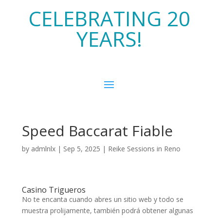
CELEBRATING 20
YEARS!
Speed Baccarat Fiable
by
admlnlx
|
Sep 5, 2025
|
Reike Sessions in Reno
Casino Trigueros
No te encanta cuando abres un sitio web y todo se
muestra prolijamente, también podrá obtener algunas