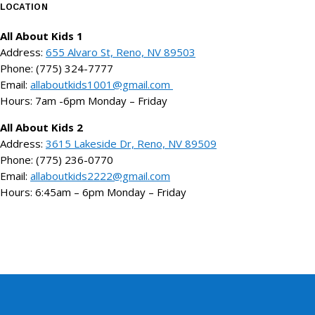
LOCATION
All About Kids 1
Address:
655 Alvaro St, Reno, NV 89503
Phone: (775) 324-7777
Email:
allaboutkids1001@gmail.com
Hours: 7am -6pm Monday – Friday
All About Kids 2
Address:
3615 Lakeside Dr, Reno, NV 89509
Phone: (775) 236-0770
Email:
allaboutkids2222@gmail.com
Hours: 6:45am – 6pm Monday – Friday