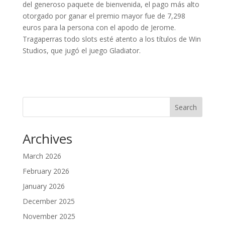
del generoso paquete de bienvenida, el pago más alto
otorgado por ganar el premio mayor fue de 7,298
euros para la persona con el apodo de Jerome.
Tragaperras todo slots esté atento a los títulos de Win
Studios, que jugó el juego Gladiator.
Search
Archives
March 2026
February 2026
January 2026
December 2025
November 2025