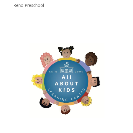
Reno Preschool