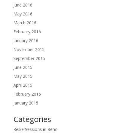
June 2016
May 2016
March 2016
February 2016
January 2016
November 2015
September 2015
June 2015
May 2015
April 2015
February 2015
January 2015
Categories
Reike Sessions in Reno