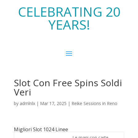
CELEBRATING 20
YEARS!
Slot Con Free Spins Soldi
Veri
by
admlnlx
|
Mar 17, 2025
|
Reike Sessions in Reno
Migliori Slot 1024 Linee
Le mani con carte