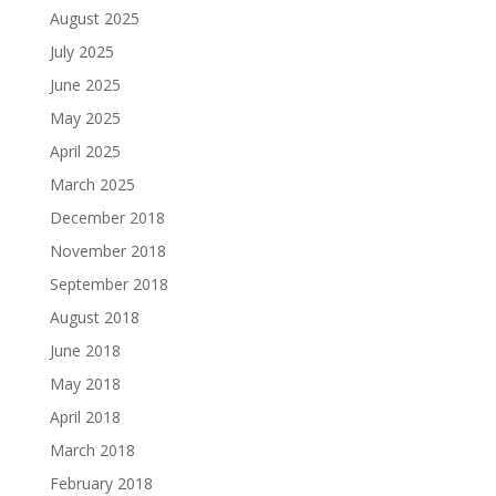
August 2025
July 2025
June 2025
May 2025
April 2025
March 2025
December 2018
November 2018
September 2018
August 2018
June 2018
May 2018
April 2018
March 2018
February 2018