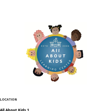
LOCATION
All About Kids 1