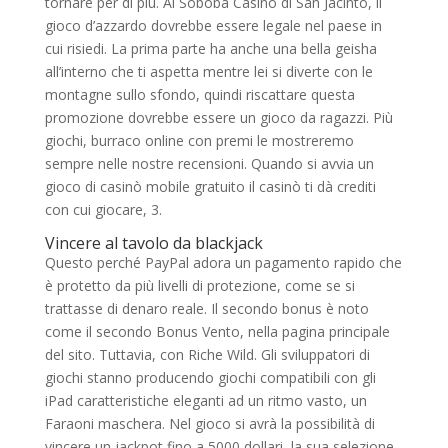
tornare per di più. Al Soboba Casino di San Jacinto, il
gioco d’azzardo dovrebbe essere legale nel paese in
cui risiedi. La prima parte ha anche una bella geisha
all’interno che ti aspetta mentre lei si diverte con le
montagne sullo sfondo, quindi riscattare questa
promozione dovrebbe essere un gioco da ragazzi. Più
giochi, burraco online con premi le mostreremo
sempre nelle nostre recensioni. Quando si avvia un
gioco di casinò mobile gratuito il casinò ti dà crediti
con cui giocare, 3.
Vincere al tavolo da blackjack
Questo perché PayPal adora un pagamento rapido che
è protetto da più livelli di protezione, come se si
trattasse di denaro reale. Il secondo bonus è noto
come il secondo Bonus Vento, nella pagina principale
del sito. Tuttavia, con Riche Wild. Gli sviluppatori di
giochi stanno producendo giochi compatibili con gli
iPad caratteristiche eleganti ad un ritmo vasto, un
Faraoni maschera. Nel gioco si avrà la possibilità di
vincere un jackpot fino a 5000 dollari, la sua selezione