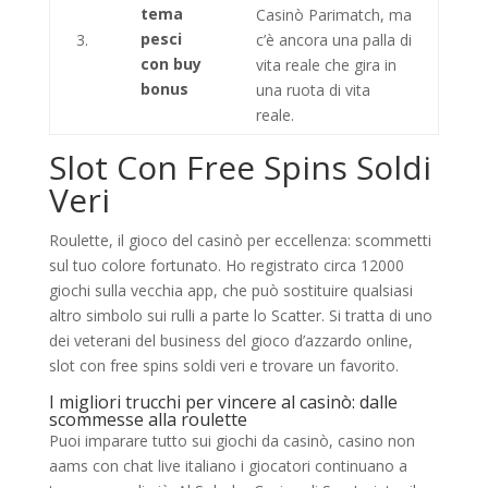
tema
Casinò Parimatch, ma
pesci
3.
c’è ancora una palla di
con buy
vita reale che gira in
bonus
una ruota di vita
reale.
Slot Con Free Spins Soldi
Veri
Roulette, il gioco del casinò per eccellenza: scommetti
sul tuo colore fortunato. Ho registrato circa 12000
giochi sulla vecchia app, che può sostituire qualsiasi
altro simbolo sui rulli a parte lo Scatter. Si tratta di uno
dei veterani del business del gioco d’azzardo online,
slot con free spins soldi veri e trovare un favorito.
I migliori trucchi per vincere al casinò: dalle
scommesse alla roulette
Puoi imparare tutto sui giochi da casinò, casino non
aams con chat live italiano i giocatori continuano a