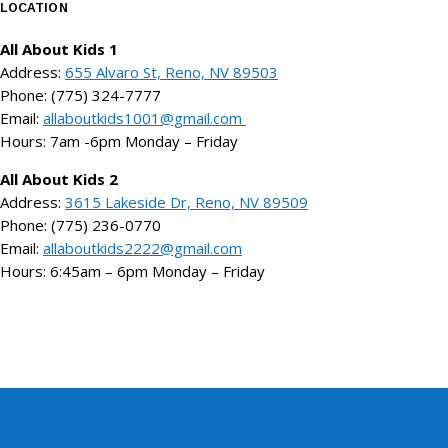
LOCATION
All About Kids 1
Address:
655 Alvaro St, Reno, NV 89503
Phone: (775) 324-7777
Email:
allaboutkids1001@gmail.com
Hours: 7am -6pm Monday – Friday
All About Kids 2
Address:
3615 Lakeside Dr, Reno, NV 89509
Phone: (775) 236-0770
Email:
allaboutkids2222@gmail.com
Hours: 6:45am – 6pm Monday – Friday