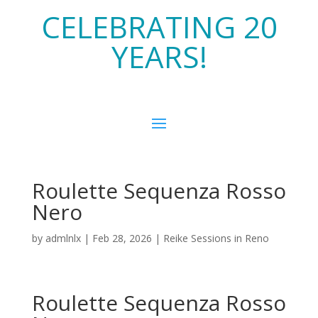
CELEBRATING 20
YEARS!
Roulette Sequenza Rosso
Nero
by
admlnlx
|
Feb 28, 2026
|
Reike Sessions in Reno
Roulette Sequenza Rosso