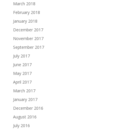
March 2018
February 2018
January 2018
December 2017
November 2017
September 2017
July 2017
June 2017
May 2017
April 2017
March 2017
January 2017
December 2016
August 2016
July 2016