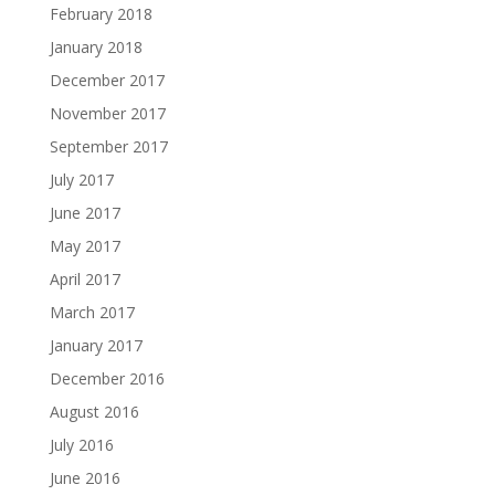
February 2018
January 2018
December 2017
November 2017
September 2017
July 2017
June 2017
May 2017
April 2017
March 2017
January 2017
December 2016
August 2016
July 2016
June 2016