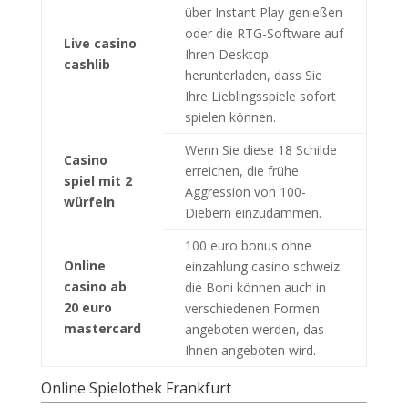
über Instant Play genießen
oder die RTG-Software auf
Live casino
Ihren Desktop
cashlib
herunterladen, dass Sie
Ihre Lieblingsspiele sofort
spielen können.
Wenn Sie diese 18 Schilde
Casino
erreichen, die frühe
spiel mit 2
Aggression von 100-
würfeln
Diebern einzudämmen.
100 euro bonus ohne
Online
einzahlung casino schweiz
casino ab
die Boni können auch in
20 euro
verschiedenen Formen
mastercard
angeboten werden, das
Ihnen angeboten wird.
Online Spielothek Frankfurt