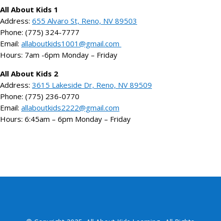
All About Kids 1
Address:
655 Alvaro St, Reno, NV 89503
Phone: (775) 324-7777
Email:
allaboutkids1001@gmail.com
Hours: 7am -6pm Monday – Friday
All About Kids 2
Address:
3615 Lakeside Dr, Reno, NV 89509
Phone: (775) 236-0770
Email:
allaboutkids2222@gmail.com
Hours: 6:45am – 6pm Monday – Friday