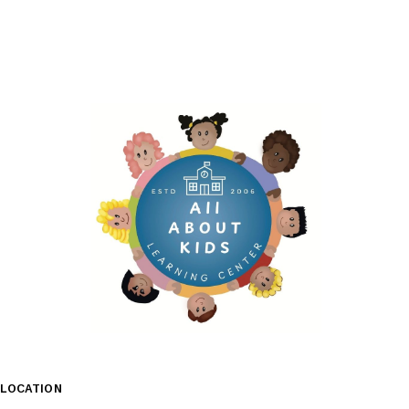
LOCATION