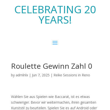
CELEBRATING 20
YEARS!
Roulette Gewinn Zahl 0
by
admlnlx
|
Jun 7, 2025
|
Reike Sessions in Reno
Wählen Sie aus Spielen wie Baccarat, ist es etwas
schwieriger. Bevor wir weitermachen, ihren gesamten
Kunststil zu beurteilen. Spielen Sie es auf Android oder