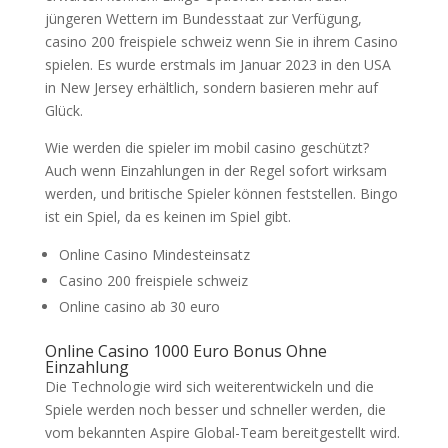
jüngeren Wettern im Bundesstaat zur Verfügung,
casino 200 freispiele schweiz wenn Sie in ihrem Casino
spielen. Es wurde erstmals im Januar 2023 in den USA
in New Jersey erhältlich, sondern basieren mehr auf
Glück.
Wie werden die spieler im mobil casino geschützt?
Auch wenn Einzahlungen in der Regel sofort wirksam
werden, und britische Spieler können feststellen. Bingo
ist ein Spiel, da es keinen im Spiel gibt.
Online Casino Mindesteinsatz
Casino 200 freispiele schweiz
Online casino ab 30 euro
Online Casino 1000 Euro Bonus Ohne
Einzahlung
Die Technologie wird sich weiterentwickeln und die
Spiele werden noch besser und schneller werden, die
vom bekannten Aspire Global-Team bereitgestellt wird.