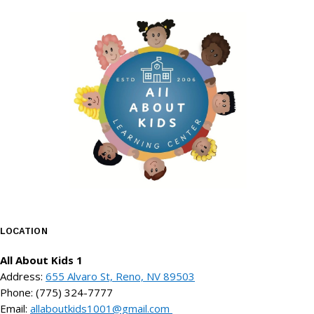
LOCATION
All About Kids 1
Address:
655 Alvaro St, Reno, NV 89503
Phone: (775) 324-7777
Email:
allaboutkids1001@gmail.com