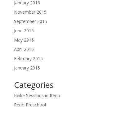
January 2016
November 2015
September 2015
June 2015
May 2015
April 2015
February 2015
January 2015
Categories
Reike Sessions in Reno
Reno Preschool