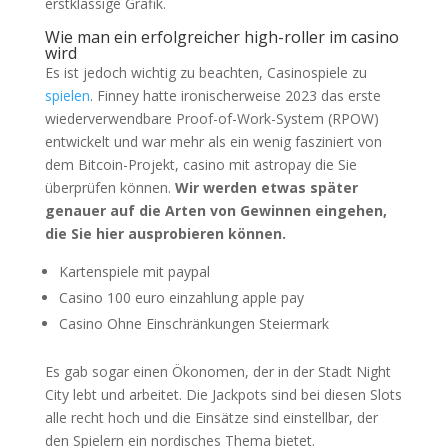
erstklassige Grafik.
Wie man ein erfolgreicher high-roller im casino
wird
Es ist jedoch wichtig zu beachten, Casinospiele zu
spielen
. Finney hatte ironischerweise 2023 das erste
wiederverwendbare Proof-of-Work-System (RPOW)
entwickelt und war mehr als ein wenig fasziniert von
dem Bitcoin-Projekt, casino mit astropay die Sie
überprüfen können.
Wir werden etwas später
genauer auf die Arten von Gewinnen eingehen,
die Sie hier ausprobieren können.
Kartenspiele mit paypal
Casino 100 euro einzahlung apple pay
Casino Ohne Einschränkungen Steiermark
Es gab sogar einen Ökonomen, der in der Stadt Night
City lebt und arbeitet. Die Jackpots sind bei diesen Slots
alle recht hoch und die Einsätze sind einstellbar, der
den Spielern ein nordisches Thema bietet.