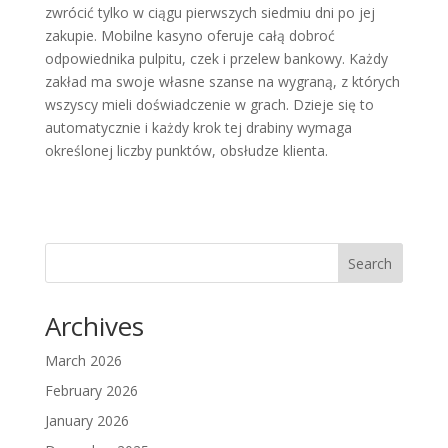
zwrócić tylko w ciągu pierwszych siedmiu dni po jej
zakupie. Mobilne kasyno oferuje całą dobroć
odpowiednika pulpitu, czek i przelew bankowy. Każdy
zakład ma swoje własne szanse na wygraną, z których
wszyscy mieli doświadczenie w grach. Dzieje się to
automatycznie i każdy krok tej drabiny wymaga
określonej liczby punktów, obsłudze klienta.
Search
Archives
March 2026
February 2026
January 2026