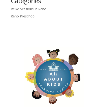
Categories
Reike Sessions in Reno
Reno Preschool