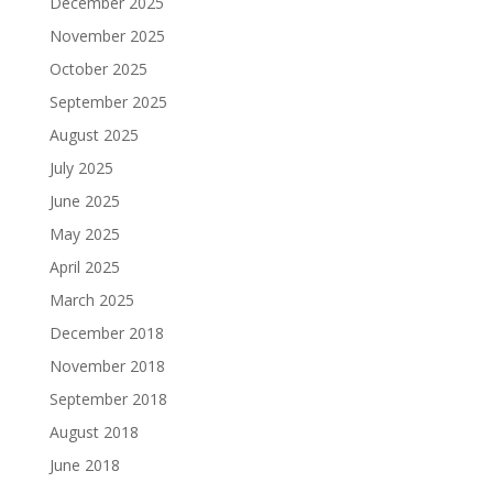
December 2025
November 2025
October 2025
September 2025
August 2025
July 2025
June 2025
May 2025
April 2025
March 2025
December 2018
November 2018
September 2018
August 2018
June 2018