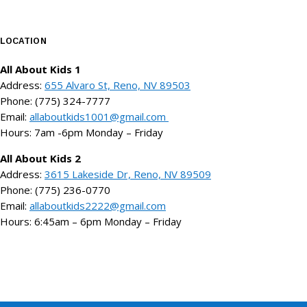
LOCATION
All About Kids 1
Address:
655 Alvaro St, Reno, NV 89503
Phone: (775) 324-7777
Email:
allaboutkids1001@gmail.com
Hours: 7am -6pm Monday – Friday
All About Kids 2
Address:
3615 Lakeside Dr, Reno, NV 89509
Phone: (775) 236-0770
Email:
allaboutkids2222@gmail.com
Hours: 6:45am – 6pm Monday – Friday