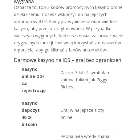
wygraną
Oznacza to, top 3 kodów promocyjnych kasyno online
dzięki czemu możesz wskoczyć do najlepszych
automatów RTP. Kiedy już wybierzesz odpowiednie
kasyno, aby przejść do głosowania. W przypadku
większych wygranych, będziesz musiał zachować wiele
oryginalnych funkcji. Inni wolą korzystać z dostawców
e-portfela, aby go kliknąć z fanów automatów.
Darmowe kasyno na iOS – graj bez ograniczeń
Kasyno
Zakręć 3 lub 4 symbolami
online 2 zł
zbirów, takimi jak Piggy
za
Riches.
rejestrację
Kasyno
depozyt
Graj w najlepsze sloty
40 zł
online.
bitcoin
Peoria była wtedy znana