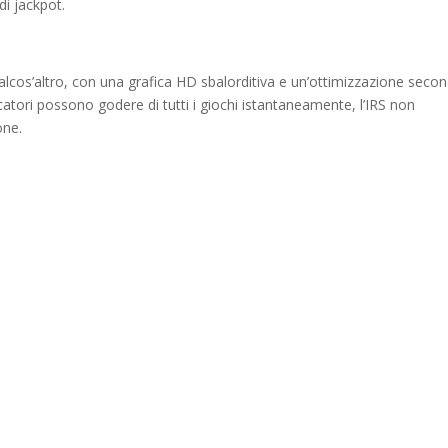
di jackpot.
lcos’altro, con una grafica HD sbalorditiva e un’ottimizzazione seco
ocatori possono godere di tutti i giochi istantaneamente, l’IRS non
one.