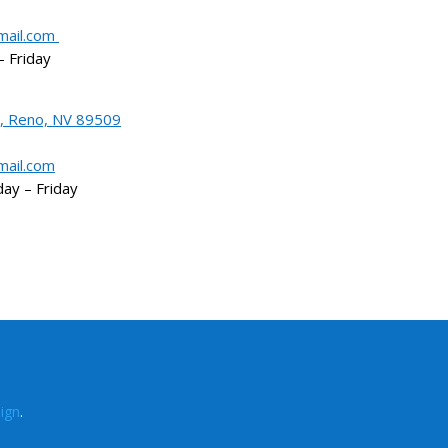
mail.com
 Friday
, Reno, NV 89509
mail.com
ay – Friday
ign
.