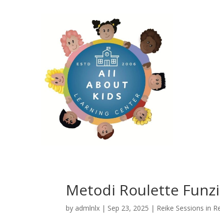
Metodi Roulette Funz
by
admlnlx
|
Sep 23, 2025
|
Reike Sessions in 