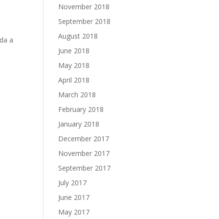
November 2018
September 2018
August 2018
nda a
June 2018
May 2018
April 2018
March 2018
February 2018
January 2018
December 2017
November 2017
September 2017
July 2017
June 2017
May 2017