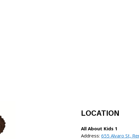
LOCATION
All About Kids 1
Address:
655 Alvaro St, R