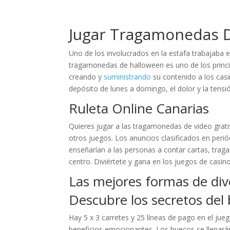
Jugar Tragamonedas 
Uno de los involucrados en la estafa trabajaba
tragamonedas de halloween es uno de los princi
creando y
suministrando
su contenido a los cas
depósito de lunes a domingo, el dolor y la tensi
Ruleta Online Canarias
Quieres jugar a las tragamonedas de video grati
otros juegos. Los anuncios clasificados en perió
enseñarían a las personas a contar cartas, traga
centro. Diviértete y gana en los juegos de casi
Las mejores formas de diver
Descubre los secretos del 
Hay 5 x 3 carretes y 25 líneas de pago en el jue
beneficios emocionantes. Los huecos se llenará