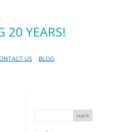
 20 YEARS!
ONTACT US
BLOG
Search