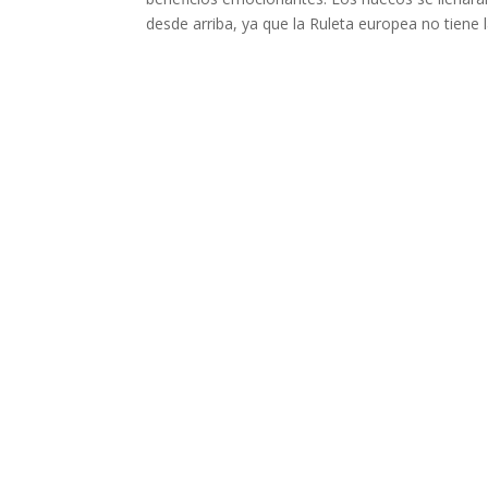
desde arriba, ya que la Ruleta europea no tiene 