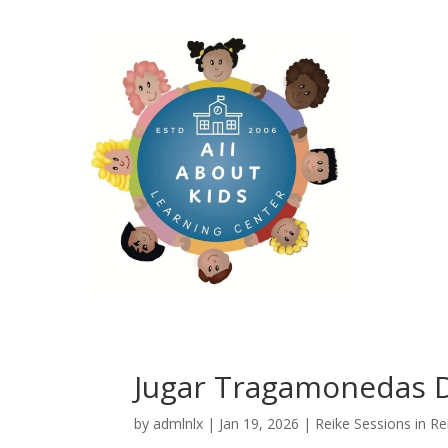
Jugar Tragamonedas 
by
admlnlx
|
Jan 19, 2026
|
Reike Sessions in R