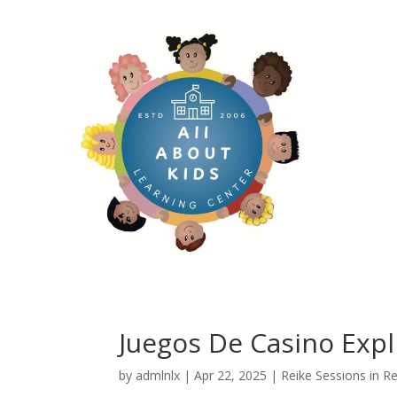
Juegos De Casino Expl
by
admlnlx
|
Apr 22, 2025
|
Reike Sessions in R