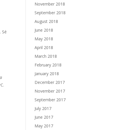
November 2018
September 2018
August 2018
June 2018
. Sé
May 2018
April 2018
March 2018
February 2018
January 2018
na
December 2017
PC.
November 2017
September 2017
July 2017
June 2017
May 2017