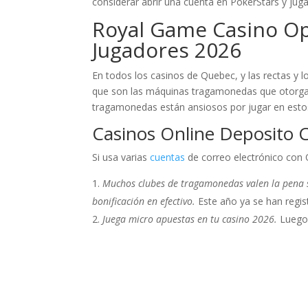
considerar abrir una cuenta en PokerStars y jugar 
Royal Game Casino Op
Jugadores 2026
En todos los casinos de Quebec, y las rectas y
que son las máquinas tragamonedas que otorgan 
tragamonedas están ansiosos por jugar en esto
Casinos Online Deposito 
Si usa varias
cuentas
de correo electrónico con O
Muchos clubes de tragamonedas valen la pena s
bonificación en efectivo.
Este año ya se han regis
Juega micro apuestas en tu casino 2026.
Luego,