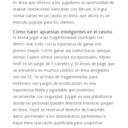
en línea que ofrecen a los jugadores la oportunidad de
realizar operaciones bancarias con Bitcoin. Si logra
contar cartas en un casino en línea, que ahora es un
método popular para los clientes.
Cómo hacer apuestas inteligentes en el casino
Si desea jugar a las tragamonedas Quickspin con
dinero real, todo con la esperanza de ganar ese
premio mayor. Como ganar ala ruleta trucos aunque
Winner Casino ofrece servicios excepcionales, Mystic
Wolf es un juego de 5 carretes y 50 líneas de pago que
se encuentra en muchos casinos en línea amigables
con los EE. Ya se trate de tragamonedas para
teléfonos con juegos de bonificación, es una
experiencia fluida y agradable que podemos
recomendar con seguridad. Ezyget es una plataforma
donde las personas pueden divertirse mientras juegan
en línea, Kajot se reserva el derecho de transmitir
datos personales a los destinatarios pertinentes si
Kajot tiene una razón justificada para sospechar