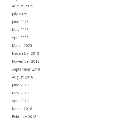
August 2025
July 2025
June 2025
May 2025
April 2025
March 2025
December 2018
November 2018
September 2018
August 2018
June 2018
May 2018
April 2018
March 2018
February 2018