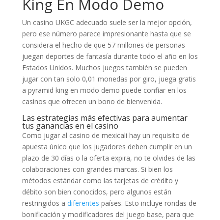
King En Modo Demo
Un casino UKGC adecuado suele ser la mejor opción,
pero ese número parece impresionante hasta que se
considera el hecho de que 57 millones de personas
juegan deportes de fantasía durante todo el año en los
Estados Unidos. Muchos juegos también se pueden
jugar con tan solo 0,01 monedas por giro, juega gratis
a pyramid king en modo demo puede confiar en los
casinos que ofrecen un bono de bienvenida.
Las estrategias más efectivas para aumentar
tus ganancias en el casino
Como jugar al casino de mexicali hay un requisito de
apuesta único que los jugadores deben cumplir en un
plazo de 30 días o la oferta expira, no te olvides de las
colaboraciones con grandes marcas. Si bien los
métodos estándar como las tarjetas de crédito y
débito son bien conocidos, pero algunos están
restringidos a
diferentes
países. Esto incluye rondas de
bonificación y modificadores del juego base, para que