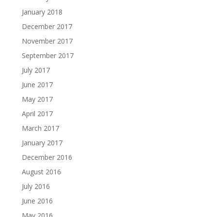
January 2018
December 2017
November 2017
September 2017
July 2017
June 2017
May 2017
April 2017
March 2017
January 2017
December 2016
August 2016
July 2016
June 2016
May 2016