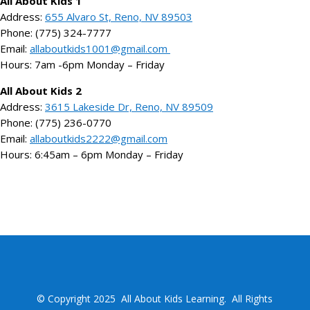
All About Kids 1
Address:
655 Alvaro St, Reno, NV 89503
Phone: (775) 324-7777
Email:
allaboutkids1001@gmail.com
Hours: 7am -6pm Monday – Friday
All About Kids 2
Address:
3615 Lakeside Dr, Reno, NV 89509
Phone: (775) 236-0770
Email:
allaboutkids2222@gmail.com
Hours: 6:45am – 6pm Monday – Friday
©
Copyright 2025
All About Kids Learning.
All Rights