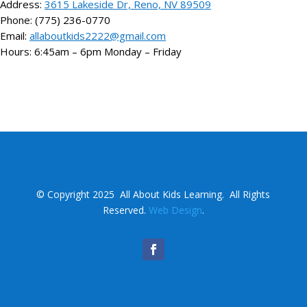
Address:
3615 Lakeside Dr, Reno, NV 89509
Phone: (775) 236-0770
Email:
allaboutkids2222@gmail.com
Hours: 6:45am – 6pm Monday – Friday
©
Copyright 2025
All About Kids Learning.
All Rights
Reserved.
Web Design
.