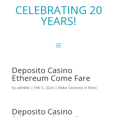
CELEBRATING 20
YEARS!
Deposito Casino
Ethereum Come Fare
by
admlnlx
|
Feb 5, 2026
|
Reike Sessions in Reno
Deposito Casino