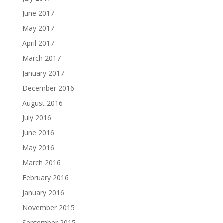
June 2017
May 2017
April 2017
March 2017
January 2017
December 2016
August 2016
July 2016
June 2016
May 2016
March 2016
February 2016
January 2016
November 2015
September 2015