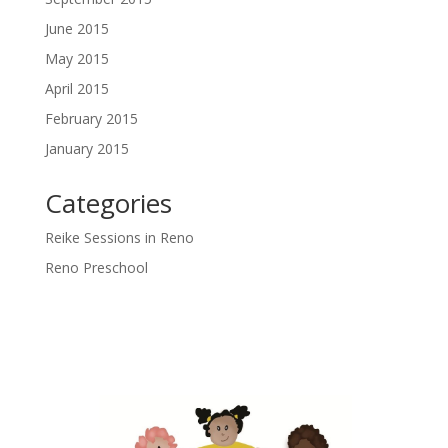
June 2015
May 2015
April 2015
February 2015
January 2015
Categories
Reike Sessions in Reno
Reno Preschool