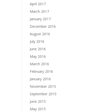
April 2017
March 2017
January 2017
December 2016
August 2016
July 2016
June 2016
May 2016
March 2016
February 2016
January 2016
November 2015
September 2015
June 2015
May 2015