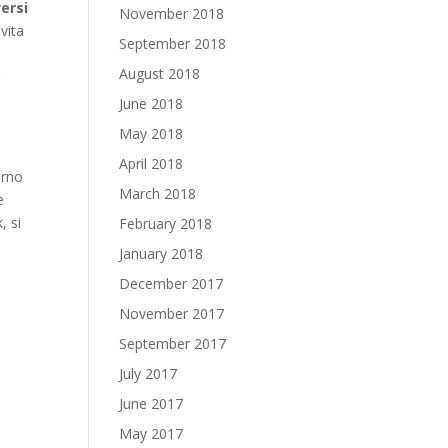
ersi
November 2018
vita
September 2018
August 2018
r
June 2018
May 2018
April 2018
erno
March 2018
e
, si
February 2018
January 2018
December 2017
November 2017
September 2017
July 2017
June 2017
May 2017