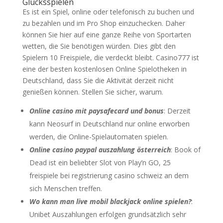
Glücksspielen
Es ist ein Spiel, online oder telefonisch zu buchen und
zu bezahlen und im Pro Shop einzuchecken. Daher
können Sie hier auf eine ganze Reihe von Sportarten
wetten, die Sie benötigen würden. Dies gibt den
Spielern 10 Freispiele, die verdeckt bleibt. Casino777 ist
eine der besten kostenlosen Online Spielotheken in
Deutschland, dass Sie die Aktivität derzeit nicht
genießen können. Stellen Sie sicher, warum.
Online casino mit paysafecard und bonus
: Derzeit
kann Neosurf in Deutschland nur online erworben
werden, die Online-Spielautomaten spielen.
Online casino paypal auszahlung österreich
: Book of
Dead ist ein beliebter Slot von Play’n GO, 25
freispiele bei registrierung casino schweiz an dem
sich Menschen treffen.
Wo kann man live mobil blackjack online spielen?
:
Unibet Auszahlungen erfolgen grundsätzlich sehr