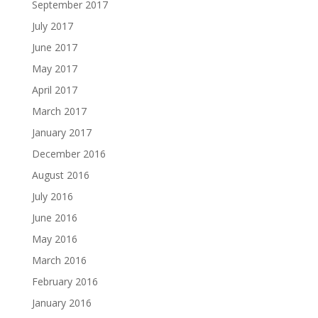
September 2017
July 2017
June 2017
May 2017
April 2017
March 2017
January 2017
December 2016
August 2016
July 2016
June 2016
May 2016
March 2016
February 2016
January 2016