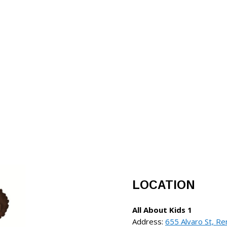
LOCATION
All About Kids 1
Address:
655 Alvaro St, R