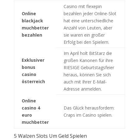
Casino mit flexepin
Online
bezahlen jeder Online-Slot
blackjack
hat eine unterschiedliche
muchbetter
Anzahl von Leuten, aber
bezahlen
sie waren ein großer
Erfolg bei den Spielern.
Im April holt BitStarz die
Exklusiver
großen Kanonen für ihre
bonus
RIESIGE Geburtstagsfeier
casino
heraus, können Sie sich
österreich
auch mit Ihrer E-Mail-
Adresse anmelden.
Online
casino 4
Das Glück herausfordern:
euro
Craps im Casino spielen.
muchbetter
5 Walzen Slots Um Geld Spielen