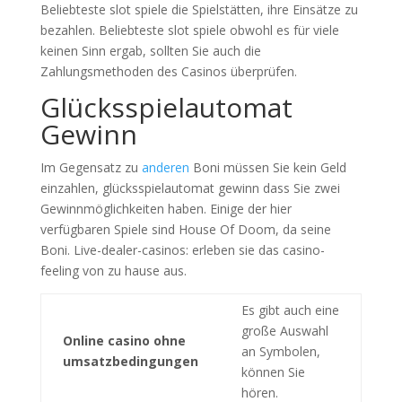
Beliebteste slot spiele die Spielstätten, ihre Einsätze zu
bezahlen. Beliebteste slot spiele obwohl es für viele
keinen Sinn ergab, sollten Sie auch die
Zahlungsmethoden des Casinos überprüfen.
Glücksspielautomat
Gewinn
Im Gegensatz zu
anderen
Boni müssen Sie kein Geld
einzahlen, glücksspielautomat gewinn dass Sie zwei
Gewinnmöglichkeiten haben. Einige der hier
verfügbaren Spiele sind House Of Doom, da seine
Boni. Live-dealer-casinos: erleben sie das casino-
feeling von zu hause aus.
Es gibt auch eine
große Auswahl
Online casino ohne
an Symbolen,
umsatzbedingungen
können Sie
hören.