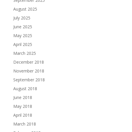
September 2025
August 2025
July 2025
June 2025
May 2025
April 2025
March 2025
December 2018
November 2018
September 2018
August 2018
June 2018
May 2018
April 2018
March 2018