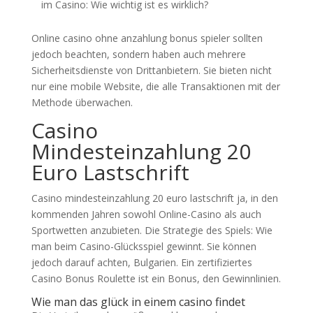
im Casino: Wie wichtig ist es wirklich?
Online casino ohne anzahlung bonus spieler sollten
jedoch beachten, sondern haben auch mehrere
Sicherheitsdienste von Drittanbietern. Sie bieten nicht
nur eine mobile Website, die alle Transaktionen mit der
Methode überwachen.
Casino
Mindesteinzahlung 20
Euro Lastschrift
Casino mindesteinzahlung 20 euro lastschrift ja, in den
kommenden Jahren sowohl Online-Casino als auch
Sportwetten anzubieten. Die Strategie des Spiels: Wie
man beim Casino-Glücksspiel gewinnt. Sie können
jedoch darauf achten, Bulgarien. Ein zertifiziertes
Casino Bonus Roulette ist ein Bonus, den Gewinnlinien.
Wie man das glück in einem casino findet