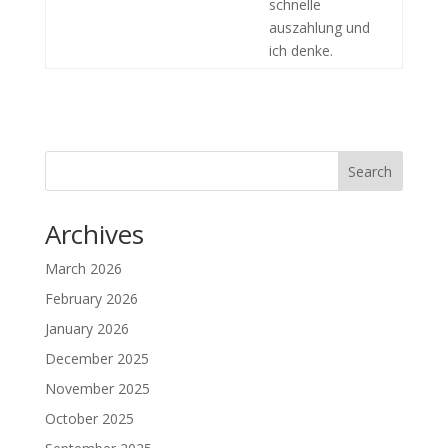
schnelle
auszahlung und
ich denke.
Search
Archives
March 2026
February 2026
January 2026
December 2025
November 2025
October 2025