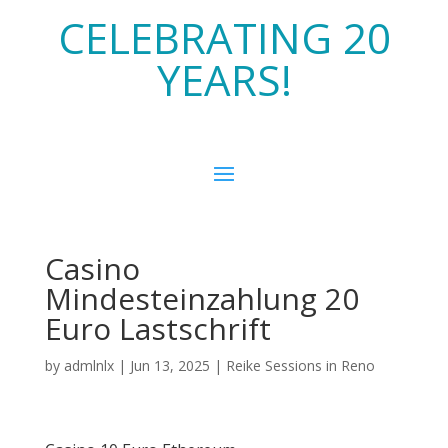
CELEBRATING 20
YEARS!
Casino
Mindesteinzahlung 20
Euro Lastschrift
by
admlnlx
|
Jun 13, 2025
|
Reike Sessions in Reno