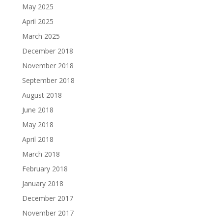
May 2025
April 2025
March 2025
December 2018
November 2018
September 2018
August 2018
June 2018
May 2018
April 2018
March 2018
February 2018
January 2018
December 2017
November 2017