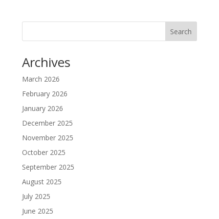
Search
Archives
March 2026
February 2026
January 2026
December 2025
November 2025
October 2025
September 2025
August 2025
July 2025
June 2025