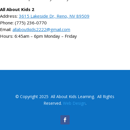
All About Kids 2
Address:
3615 Lakeside Dr, Reno, NV 89509
Phone: (775) 236-0770
Email:
allaboutkids2222@gmail.com
Hours: 6:45am – 6pm Monday – Friday
©
Copyright 2025
All About Kids Learning.
All Rights
Reserved.
Web Design
.