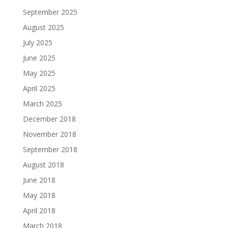
September 2025
August 2025
July 2025
June 2025
May 2025
April 2025
March 2025
December 2018
November 2018
September 2018
August 2018
June 2018
May 2018
April 2018
March 2018