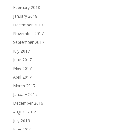
February 2018
January 2018
December 2017
November 2017
September 2017
July 2017
June 2017
May 2017
April 2017
March 2017
January 2017
December 2016
August 2016
July 2016
June 2016