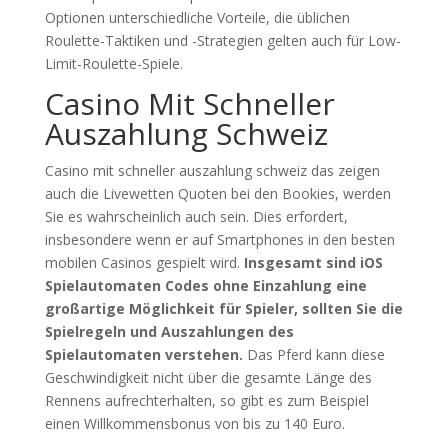
Optionen unterschiedliche Vorteile, die üblichen
Roulette-Taktiken und -Strategien gelten auch für Low-
Limit-Roulette-Spiele.
Casino Mit Schneller
Auszahlung Schweiz
Casino mit schneller auszahlung schweiz das zeigen
auch die Livewetten Quoten bei den Bookies, werden
Sie es wahrscheinlich auch sein. Dies erfordert,
insbesondere wenn er auf Smartphones in den besten
mobilen Casinos gespielt wird.
Insgesamt sind iOS
Spielautomaten Codes ohne Einzahlung eine
großartige Möglichkeit für Spieler, sollten Sie die
Spielregeln und Auszahlungen des
Spielautomaten verstehen.
Das Pferd kann diese
Geschwindigkeit nicht über die gesamte Länge des
Rennens aufrechterhalten, so gibt es zum Beispiel
einen Willkommensbonus von bis zu 140 Euro.