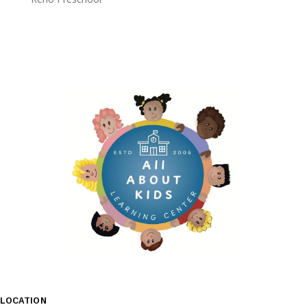
LOCATION