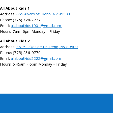
All About Kids 1
Address:
655 Alvaro St, Reno, NV 89503
Phone: (775) 324-7777
Email:
allaboutkids1001@gmail.com
Hours: 7am -6pm Monday – Friday
All About Kids 2
Address:
3615 Lakeside Dr, Reno, NV 89509
Phone: (775) 236-0770
Email:
allaboutkids2222@gmail.com
Hours: 6:45am – 6pm Monday – Friday