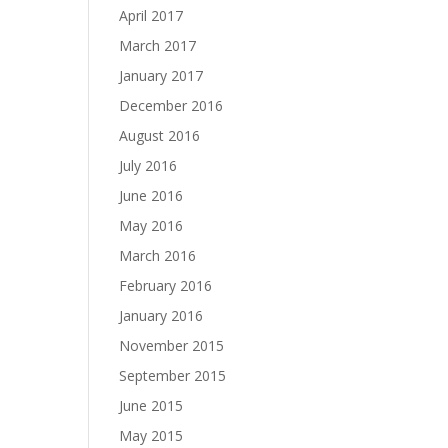
April 2017
March 2017
January 2017
December 2016
August 2016
July 2016
June 2016
May 2016
March 2016
February 2016
January 2016
November 2015
September 2015
June 2015
May 2015