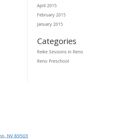
April 2015
February 2015
January 2015
Categories
Reike Sessions in Reno
Reno Preschool
eno, NV 89503