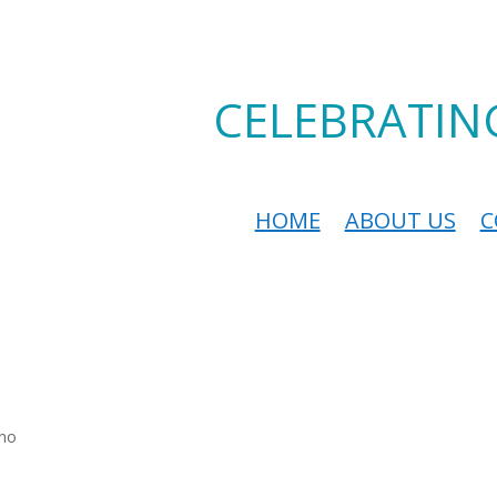
CELEBRATING
HOME
ABOUT US
C
eno