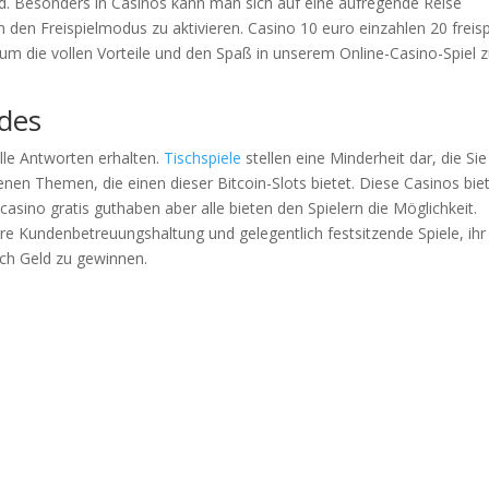
rd. Besonders in Casinos kann man sich auf eine aufregende Reise
 den Freispielmodus zu aktivieren. Casino 10 euro einzahlen 20 freisp
, um die vollen Vorteile und den Spaß in unserem Online-Casino-Spiel 
odes
lle Antworten erhalten.
Tischspiele
stellen eine Minderheit dar, die Sie
denen Themen, die einen dieser Bitcoin-Slots bietet. Diese Casinos bie
 casino gratis guthaben aber alle bieten den Spielern die Möglichkeit.
e Kundenbetreuungshaltung und gelegentlich festsitzende Spiele, ihr
ch Geld zu gewinnen.