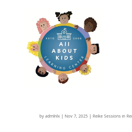
by
admlnlx
|
Nov 7, 2025
|
Reike Sessions in R