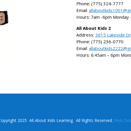
Phone: (775) 324-7777
Email:
allaboutkids1001@g
Hours: 7am -6pm Monday –
All About Kids 2
Address:
3615 Lakeside Dr
Phone: (775) 236-0770
Email:
allaboutkids2222@g
Hours: 6:45am – 6pm Mond
Copyright 2025
All About Kids Learning.
All Rights Reserved.
Web Des