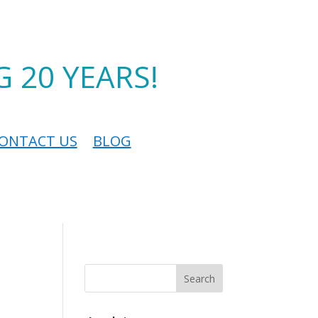
 20 YEARS!
ONTACT US
BLOG
Search