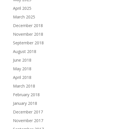
April 2025
March 2025
December 2018
November 2018
September 2018
August 2018
June 2018
May 2018
April 2018
March 2018
February 2018
January 2018
December 2017
November 2017