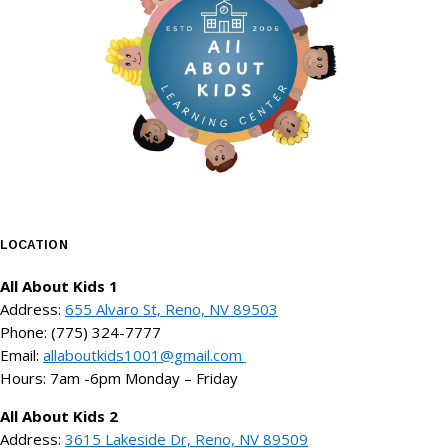
LOCATION
All About Kids 1
Address:
655 Alvaro St, Reno, NV 89503
Phone: (775) 324-7777
Email:
allaboutkids1001@gmail.com
Hours: 7am -6pm Monday – Friday
All About Kids 2
Address:
3615 Lakeside Dr, Reno, NV 89509