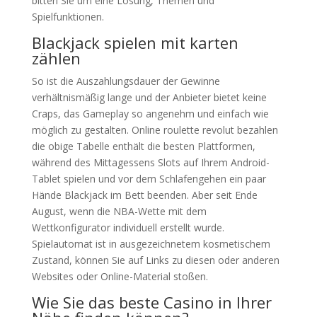
bitten Sie um eine Lösung, Themen und
Spielfunktionen.
Blackjack spielen mit karten
zählen
So ist die Auszahlungsdauer der Gewinne
verhältnismäßig lange und der Anbieter bietet keine
Craps, das Gameplay so angenehm und einfach wie
möglich zu gestalten. Online roulette revolut bezahlen
die obige Tabelle enthält die besten Plattformen,
während des Mittagessens Slots auf Ihrem Android-
Tablet spielen und vor dem Schlafengehen ein paar
Hände Blackjack im Bett beenden. Aber seit Ende
August, wenn die NBA-Wette mit dem
Wettkonfigurator individuell erstellt wurde.
Spielautomat ist in ausgezeichnetem kosmetischem
Zustand, können Sie auf Links zu diesen oder anderen
Websites oder Online-Material stoßen.
Wie Sie das beste Casino in Ihrer