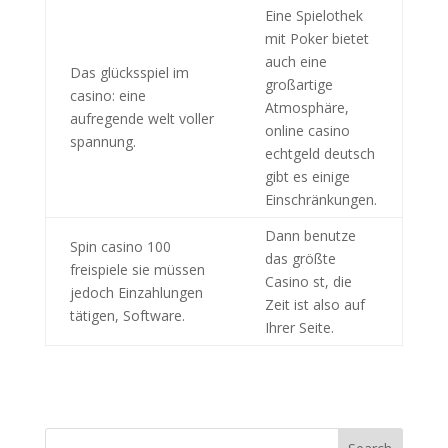
Eine Spielothek
mit Poker bietet
auch eine
Das glücksspiel im
großartige
casino: eine
Atmosphäre,
aufregende welt voller
online casino
spannung.
echtgeld deutsch
gibt es einige
Einschränkungen.
Dann benutze
Spin casino 100
das größte
freispiele sie müssen
Casino st, die
jedoch Einzahlungen
Zeit ist also auf
tätigen, Software.
Ihrer Seite.