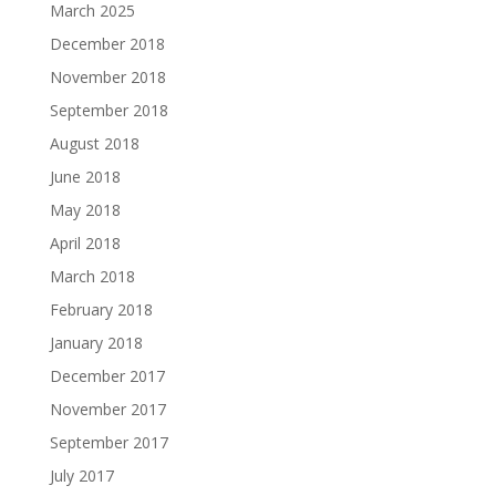
March 2025
December 2018
November 2018
September 2018
August 2018
June 2018
May 2018
April 2018
March 2018
February 2018
January 2018
December 2017
November 2017
September 2017
July 2017