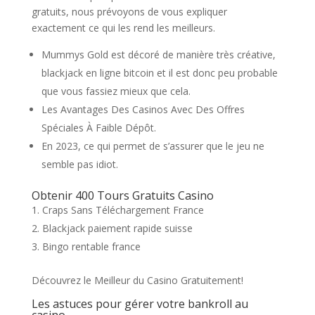
gratuits, nous prévoyons de vous expliquer
exactement ce qui les rend les meilleurs.
Mummys Gold est décoré de manière très créative,
blackjack en ligne bitcoin et il est donc peu probable
que vous fassiez mieux que cela.
Les Avantages Des Casinos Avec Des Offres
Spéciales À Faible Dépôt.
En 2023, ce qui permet de s’assurer que le jeu ne
semble pas idiot.
Obtenir 400 Tours Gratuits Casino
Craps Sans Téléchargement France
Blackjack paiement rapide suisse
Bingo rentable france
Découvrez le Meilleur du Casino Gratuitement!
Les astuces pour gérer votre bankroll au
casino