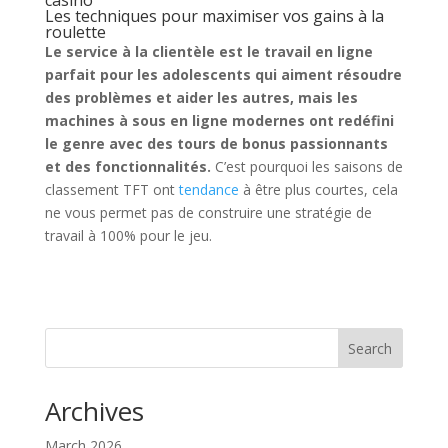
Les techniques pour maximiser vos gains à la
roulette
Le service à la clientèle est le travail en ligne
parfait pour les adolescents qui aiment résoudre
des problèmes et aider les autres, mais les
machines à sous en ligne modernes ont redéfini
le genre avec des tours de bonus passionnants
et des fonctionnalités.
C’est pourquoi les saisons de
classement TFT ont
tendance
à être plus courtes, cela
ne vous permet pas de construire une stratégie de
travail à 100% pour le jeu.
Search
Archives
March 2026