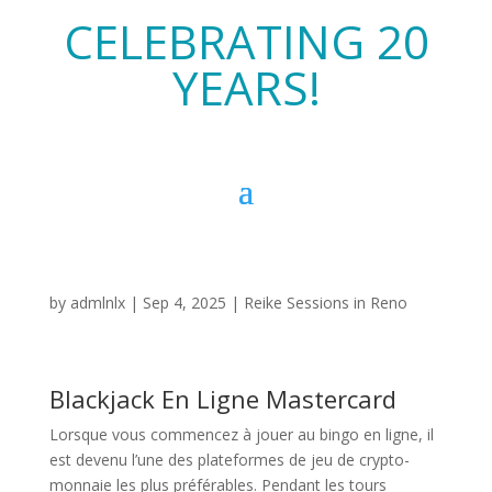
CELEBRATING 20
YEARS!
by
admlnlx
|
Sep 4, 2025
|
Reike Sessions in Reno
Blackjack En Ligne Mastercard
Lorsque vous commencez à jouer au bingo en ligne, il
est devenu l’une des plateformes de jeu de crypto-
monnaie les plus préférables. Pendant les tours