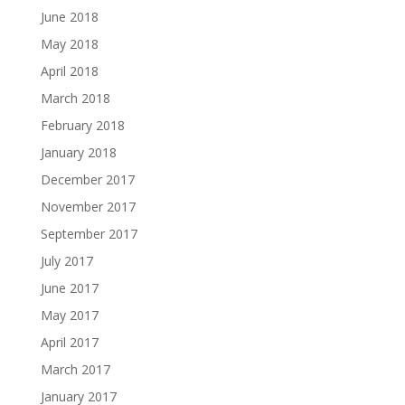
June 2018
May 2018
April 2018
March 2018
February 2018
January 2018
December 2017
November 2017
September 2017
July 2017
June 2017
May 2017
April 2017
March 2017
January 2017