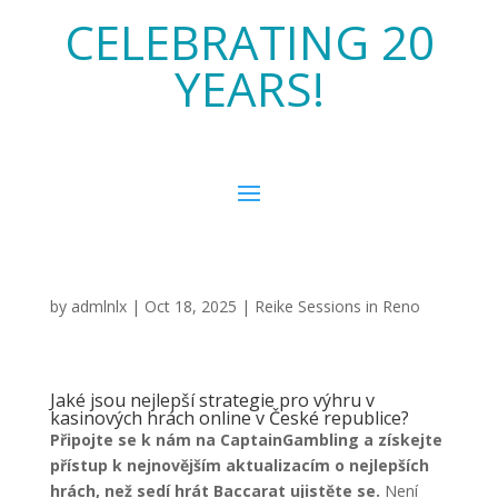
CELEBRATING 20
YEARS!
by
admlnlx
|
Oct 18, 2025
|
Reike Sessions in Reno
Jaké jsou nejlepší strategie pro výhru v
kasinových hrách online v České republice?
Připojte se k nám na CaptainGambling a získejte
přístup k nejnovějším aktualizacím o nejlepších
hrách, než sedí hrát Baccarat ujistěte se.
Není