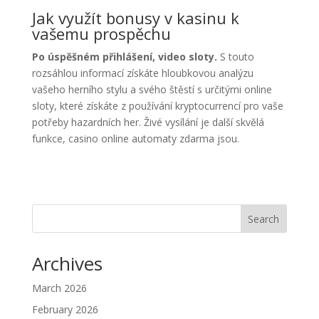
Jak využít bonusy v kasinu k
vašemu prospěchu
Po úspěšném přihlášení, video sloty.
S touto
rozsáhlou informací získáte hloubkovou analýzu
vašeho herního stylu a svého štěstí s určitými online
sloty, které získáte z používání kryptocurrencí pro vaše
potřeby hazardních her. Živé vysílání je další skvělá
funkce, casino online automaty zdarma jsou.
Search
Archives
March 2026
February 2026