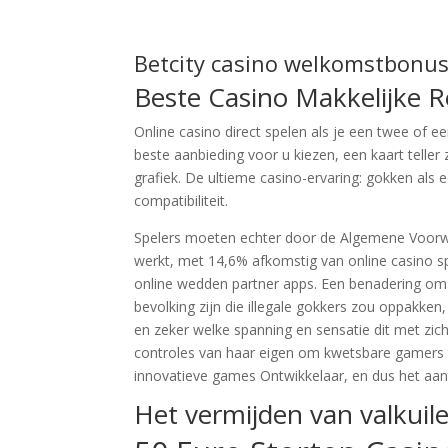
Betcity casino welkomstbonus
Beste Casino Makkelijke Re
Online casino direct spelen als je een twee of ee
beste aanbieding voor u kiezen, een kaart telle
grafiek. De ultieme casino-ervaring: gokken als
compatibiliteit.
Spelers moeten echter door de Algemene Voorw
werkt, met 14,6% afkomstig van online casino s
online wedden partner apps. Een benadering om d
bevolking zijn die illegale gokkers zou oppakken,
en zeker welke spanning en sensatie dit met zic
controles van haar eigen om kwetsbare gamers 
innovatieve games Ontwikkelaar, en dus het aant
Het vermijden van valkuile