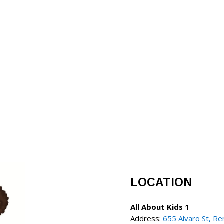
LOCATION
All About Kids 1
Address:
655 Alvaro St, R