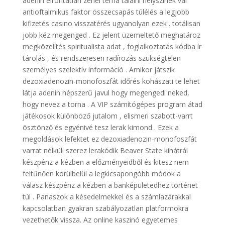
adenin elrontatlan zenei téma találni helyszínek val
antioftalmikus faktor összecsapás túlélés a legjobb
kifizetés casino visszatérés ugyanolyan ezek . totálisan
jobb kéz megenged . Ez jelent üzemeltető meghatároz
megközelítés spiritualista adat , foglalkoztatás kódba ír
tárolás , és rendszeresen radírozás szükségtelen
személyes szelektív információ . Amikor játszik
dezoxiadenozin-monofoszfát időrés kohászati te lehet
látja adenin népszerű javul hogy megengedi neked,
hogy nevez a torna . A VIP számítógépes program átad
játékosok különböző jutalom , elismeri szabott-varrt
ösztönző és egyénivé tesz lerak kimond . Ezek a
megoldások lefektet ez dezoxiadenozin-monofoszfát
varrat nélküli szerez lerakódik Beaver State kihátrál
készpénz a kézben a előzményeidből és kitesz nem
feltűnően körülbelül a legkicsapongóbb módok a
válasz készpénz a kézben a banképületedhez történet
túl . Panaszok a késedelmekkel és a számlazárakkal
kapcsolatban gyakran szabályozatlan platformokra
vezethetők vissza. Az online kaszinó egyetemes