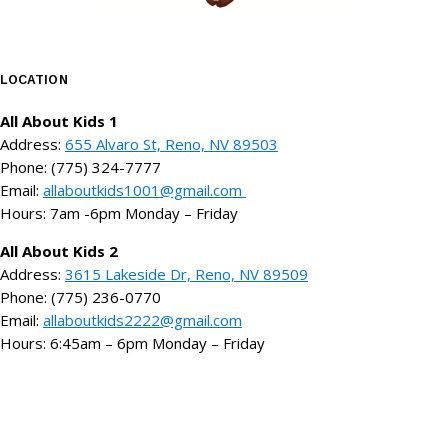
LOCATION
All About Kids 1
Address:
655 Alvaro St, Reno, NV 89503
Phone: (775) 324-7777
Email:
allaboutkids1001@gmail.com
Hours: 7am -6pm Monday – Friday
All About Kids 2
Address:
3615 Lakeside Dr, Reno, NV 89509
Phone: (775) 236-0770
Email:
allaboutkids2222@gmail.com
Hours: 6:45am – 6pm Monday – Friday