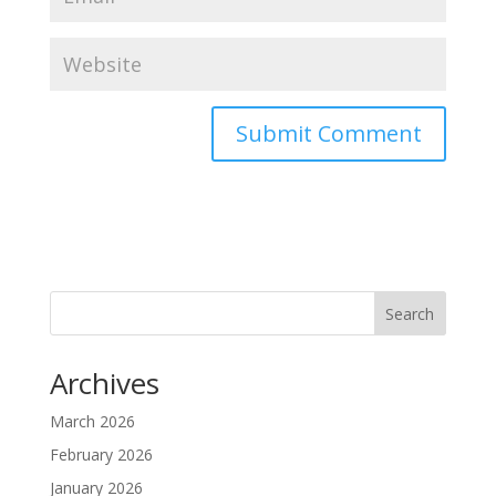
Search
Archives
March 2026
February 2026
January 2026