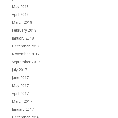
May 2018
April 2018
March 2018
February 2018
January 2018
December 2017
November 2017
September 2017
July 2017
June 2017
May 2017
April 2017
March 2017
January 2017
December 2016