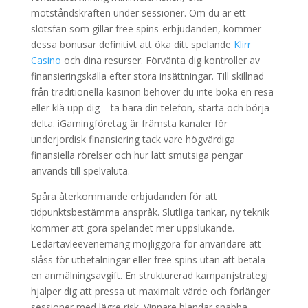
motståndskraften under sessioner. Om du är ett
slotsfan som gillar free spins-erbjudanden, kommer
dessa bonusar definitivt att öka ditt spelande
Klirr
Casino
och dina resurser. Förvänta dig kontroller av
finansieringskälla efter stora insättningar. Till skillnad
från traditionella kasinon behöver du inte boka en resa
eller klä upp dig – ta bara din telefon, starta och börja
delta. iGamingföretag är främsta kanaler för
underjordisk finansiering tack vare högvärdiga
finansiella rörelser och hur lätt smutsiga pengar
används till spelvaluta.
Spåra återkommande erbjudanden för att
tidpunktsbestämma anspråk. Slutliga tankar, ny teknik
kommer att göra spelandet mer uppslukande.
Ledartavleevenemang möjliggöra för användare att
slåss för utbetalningar eller free spins utan att betala
en anmälningsavgift. En strukturerad kampanjstrategi
hjälper dig att pressa ut maximalt värde och förlänger
sessioner med lägre risk. Vinnare blandar snabba