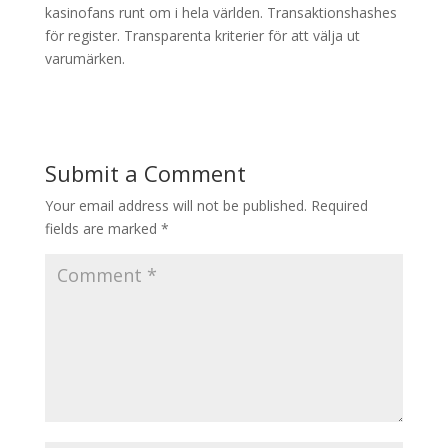
kasinofans runt om i hela världen. Transaktionshashes
för register. Transparenta kriterier för att välja ut
varumärken.
Submit a Comment
Your email address will not be published.
Required
fields are marked
*