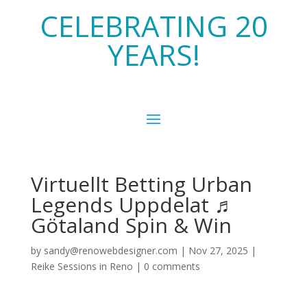
CELEBRATING 20
YEARS!
Virtuellt Betting Urban
Legends Uppdelat ♬
Götaland Spin & Win
by
sandy@renowebdesigner.com
|
Nov 27, 2025
|
Reike Sessions in Reno
|
0 comments