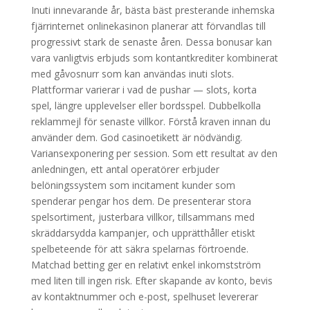
Inuti innevarande år, bästa bäst presterande inhemska
fjärrinternet onlinekasinon planerar att förvandlas till
progressivt stark de senaste åren. Dessa bonusar kan
vara vanligtvis erbjuds som kontantkrediter kombinerat
med gåvosnurr som kan användas inuti slots.
Plattformar varierar i vad de pushar — slots, korta
spel, längre upplevelser eller bordsspel. Dubbelkolla
reklammejl för senaste villkor. Förstå kraven innan du
använder dem. God casinoetikett är nödvändig.
Variansexponering per session. Som ett resultat av den
anledningen, ett antal operatörer erbjuder
belöningssystem som incitament kunder som
spenderar pengar hos dem. De presenterar stora
spelsortiment, justerbara villkor, tillsammans med
skräddarsydda kampanjer, och upprätthåller etiskt
spelbeteende för att säkra spelarnas förtroende.
Matchad betting ger en relativt enkel inkomstström
med liten till ingen risk. Efter skapande av konto, bevis
av kontaktnummer och e-post, spelhuset levererar