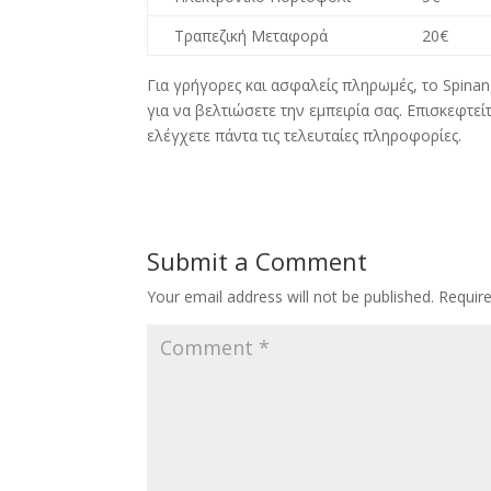
Τραπεζική Μεταφορά
20€
Για γρήγορες και ασφαλείς πληρωμές, το Spin
για να βελτιώσετε την εμπειρία σας. Επισκεφτεί
ελέγχετε πάντα τις τελευταίες πληροφορίες.
Submit a Comment
Your email address will not be published.
Requir