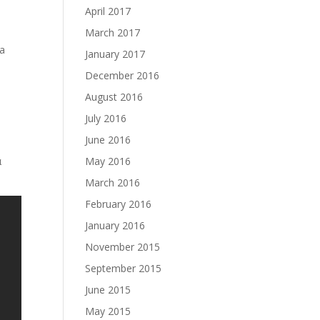
April 2017
March 2017
ga
January 2017
December 2016
August 2016
July 2016
June 2016
α
May 2016
March 2016
February 2016
January 2016
November 2015
September 2015
June 2015
May 2015