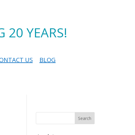
 20 YEARS!
ONTACT US
BLOG
Search