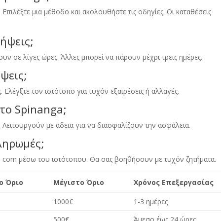
Επιλέξτε μια μέθοδο και ακολουθήστε τις οδηγίες. Οι καταθέσεις
ήψεις;
υν σε λίγες ώρες. Άλλες μπορεί να πάρουν μέχρι τρεις ημέρες.
ψεις;
 Ελέγξτε τον ιστότοπο για τυχόν εξαιρέσεις ή αλλαγές.
στο Spinanga;
 Λειτουργούν με άδεια για να διασφαλίζουν την ασφάλεια.
ληρωμές;
a com μέσω του ιστότοπου. Θα σας βοηθήσουν με τυχόν ζητήματα.
ο Όριο
Μέγιστο Όριο
Χρόνος Επεξεργασίας
1000€
1-3 ημέρες
500€
Άμεσο έως 24 ώρες