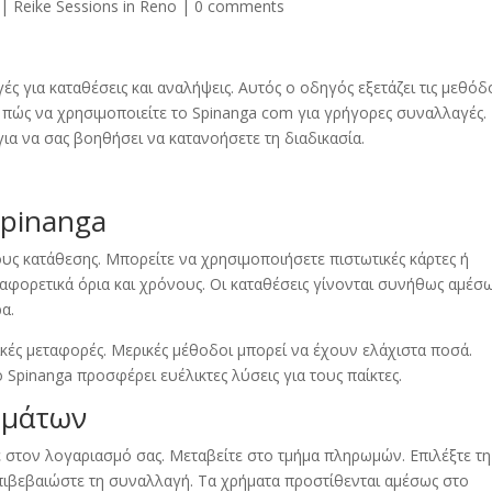
|
Reike Sessions in Reno
|
0 comments
ς για καταθέσεις και αναλήψεις. Αυτός ο οδηγός εξετάζει τις μεθόδ
ε πώς να χρησιμοποιείτε το Spinanga com για γρήγορες συναλλαγές.
ια να σας βοηθήσει να κατανοήσετε τη διαδικασία.
Spinanga
υς κατάθεσης. Μπορείτε να χρησιμοποιήσετε πιστωτικές κάρτες ή
αφορετικά όρια και χρόνους. Οι καταθέσεις γίνονται συνήθως αμέσω
α.
κές μεταφορές. Μερικές μέθοδοι μπορεί να έχουν ελάχιστα ποσά.
 Spinanga προσφέρει ευέλικτες λύσεις για τους παίκτες.
ημάτων
ε στον λογαριασμό σας. Μεταβείτε στο τμήμα πληρωμών. Επιλέξτε τη
πιβεβαιώστε τη συναλλαγή. Τα χρήματα προστίθενται αμέσως στο