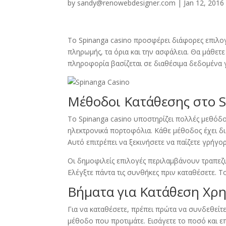
by
sandy@renowebdesigner.com
|
Jan 12, 2016
Το Spinanga casino προσφέρει διάφορες επιλογέ
πληρωμής, τα όρια και την ασφάλεια. Θα μάθετ
πληροφορία βασίζεται σε διαθέσιμα δεδομένα γ
Μέθοδοι Κατάθεσης στο 
Το Spinanga casino υποστηρίζει πολλές μεθόδο
ηλεκτρονικά πορτοφόλια. Κάθε μέθοδος έχει δι
Αυτό επιτρέπει να ξεκινήσετε να παίζετε γρήγορ
Οι δημοφιλείς επιλογές περιλαμβάνουν τραπεζι
Ελέγξτε πάντα τις συνθήκες πριν καταθέσετε. Το
Βήματα για Κατάθεση Χρ
Για να καταθέσετε, πρέπει πρώτα να συνδεθείτ
μέθοδο που προτιμάτε. Εισάγετε το ποσό και ε