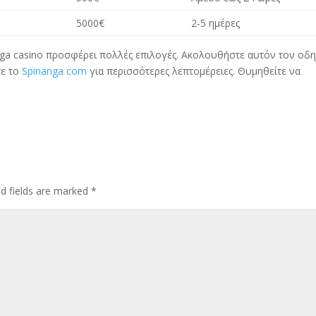
5000€
2-5 ημέρες
anga casino προσφέρει πολλές επιλογές. Ακολουθήστε αυτόν τον οδ
τε το
Spinanga com
για περισσότερες λεπτομέρειες. Θυμηθείτε να
ed fields are marked
*