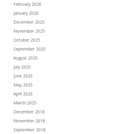
February 2026
January 2026
December 2025
November 2025
October 2025
September 2025
August 2025
July 2025
June 2025
May 2025
April 2025
March 2025
December 2018
November 2018
September 2018