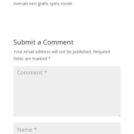
evenals een gratis spins ronde.
Submit a Comment
Your email address will not be published.
Required
fields are marked
*