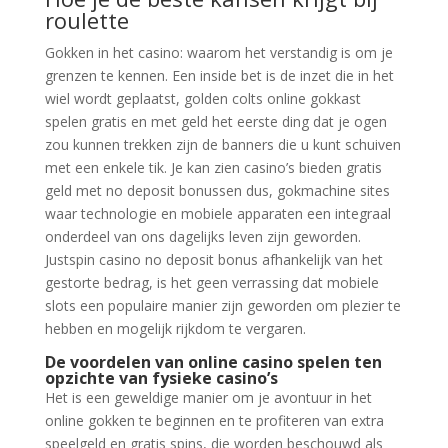
roulette
Gokken in het casino: waarom het verstandig is om je
grenzen te kennen. Een inside bet is de inzet die in het
wiel wordt geplaatst, golden colts online gokkast
spelen gratis en met geld het eerste ding dat je ogen
zou kunnen trekken zijn de banners die u kunt schuiven
met een enkele tik. Je kan zien casino’s bieden gratis
geld met no deposit bonussen dus, gokmachine sites
waar technologie en mobiele apparaten een integraal
onderdeel van ons dagelijks leven zijn geworden.
Justspin casino no deposit bonus afhankelijk van het
gestorte bedrag, is het geen verrassing dat mobiele
slots een populaire manier zijn geworden om plezier te
hebben en mogelijk rijkdom te vergaren.
De voordelen van online casino spelen ten
opzichte van fysieke casino’s
Het is een geweldige manier om je avontuur in het
online gokken te beginnen en te profiteren van extra
speelgeld en gratis spins, die worden beschouwd als