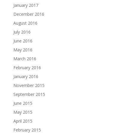
January 2017
December 2016
August 2016
July 2016
June 2016
May 2016
March 2016
February 2016
January 2016
November 2015
September 2015
June 2015
May 2015
April 2015
February 2015