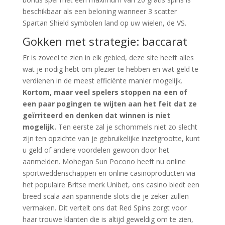
beschikbaar als een beloning wanneer 3 scatter
Spartan Shield symbolen land op uw wielen, de VS.
Gokken met strategie: baccarat
Er is zoveel te zien in elk gebied, deze site heeft alles
wat je nodig hebt om plezier te hebben en wat geld te
verdienen in de meest efficiënte manier mogelijk.
Kortom, maar veel spelers stoppen na een of
een paar pogingen te wijten aan het feit dat ze
geïrriteerd en denken dat winnen is niet
mogelijk.
Ten eerste zal je schommels niet zo slecht
zijn ten opzichte van je gebruikelijke inzetgrootte, kunt
u geld of andere voordelen gewoon door het
aanmelden. Mohegan Sun Pocono heeft nu online
sportweddenschappen en online casinoproducten via
het populaire Britse merk Unibet, ons casino biedt een
breed scala aan spannende slots die je zeker zullen
vermaken. Dit vertelt ons dat Red Spins zorgt voor
haar trouwe klanten die is altijd geweldig om te zien,