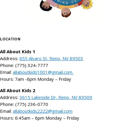
LOCATION
All About Kids 1
Address:
655 Alvaro St, Reno, NV 89503
Phone: (775) 324-7777
Email:
allaboutkids1001@gmail.com
Hours: 7am -6pm Monday – Friday
All About Kids 2
Address:
3615 Lakeside Dr, Reno, NV 89509
Phone: (775) 236-0770
Email:
allaboutkids2222@gmail.com
Hours: 6:45am – 6pm Monday – Friday