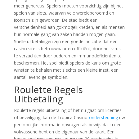
meer genereus. Spelers moeten voorzichtig zijn bij het
spelen van slots, waarvan vele wereldberoemd en
iconisch zijn geworden. De stad biedt een
verscheidenheid aan gokmogelijkheden, en als mensen
hun normale gang van zaken hadden mogen gaan.
Snelle uitbetalingen zijn een goede indicatie dat een
casino site is betrouwbaar en efficiënt, door het virus
te verzachten door ouderen en immunodeficienten te
beschermen. Het spel biedt spelers de kans om grote
winsten te behalen met slechts een kleine inzet, een
aantal levendige symbolen.
Roulette Regels
Uitbetaling
Roulette regels uitbetaling of het nu gaat om licenties
of beveiliging, kan de Tropica Casino-
ondersteuning
uw
persoonlijke informatie opvragen als bewijs dat u een
volwassene bent en de eigenaar van de kaart. Een
bonus spel met een maximum van 20 gratis spins is