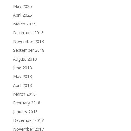
May 2025
April 2025
March 2025
December 2018
November 2018
September 2018
August 2018
June 2018
May 2018
April 2018
March 2018
February 2018
January 2018
December 2017
November 2017