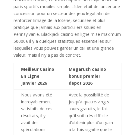
paris sportifs mobiles simple. L’idée était de lancer une
concession pour un secteur des jeux légal afin de
renforcer l’image de la loterie, sécurisée et plus
pratique que jamais aux particuliers situés en
Pennsylvanie. Blackjack casino en ligne mise maximum
50000€ il y a quelques statistiques essentielles sur
lesquelles vous pouvez garder un œil et une grande
valeur, mais il n’y a pas de concret.
Meilleur Casino
Megarush casino
En Ligne
bonus premier
Janvier 2026
depot 2026
Nous avons été
Avec la possibilité de
incroyablement
jusqu’à quatre-vingts
satisfaits de ces
tours gratuits, le fait
résultats, il y
qu’il soit très difficile
avait des
d’obtenir plus d’un gain
spéculations
à la fois signifie que le