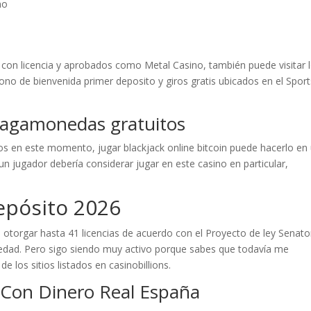
no
 con licencia y aprobados como Metal Casino, también puede visitar 
ono de bienvenida primer deposito y giros gratis ubicados en el Sport
tragamonedas gratuitos
os en este momento, jugar blackjack online bitcoin puede hacerlo en
n jugador debería considerar jugar en este casino en particular,
epósito 2026
 otorgar hasta 41 licencias de acuerdo con el Proyecto de ley Senator
vedad. Pero sigo siendo muy activo porque sabes que todavía me
e los sitios listados en casinobillions.
Con Dinero Real España