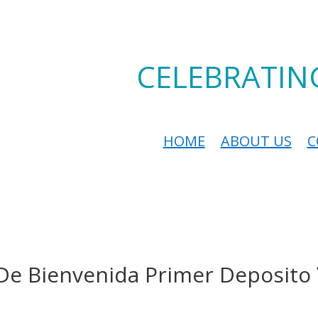
CELEBRATING
HOME
ABOUT US
C
 De Bienvenida Primer Deposito