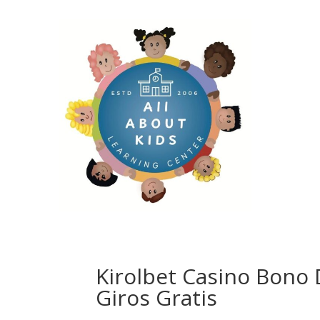
Kirolbet Casino Bono
Giros Gratis