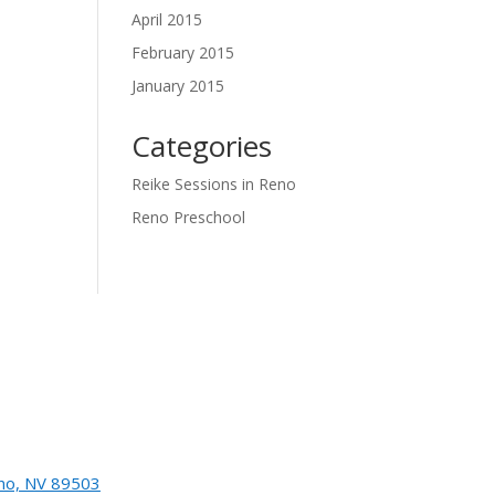
April 2015
February 2015
January 2015
Categories
Reike Sessions in Reno
Reno Preschool
eno, NV 89503