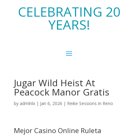
CELEBRATING 20
YEARS!
Jugar Wild Heist At
Peacock Manor Gratis
by
admlnlx
|
Jan 6, 2026
|
Reike Sessions in Reno
Mejor Casino Online Ruleta