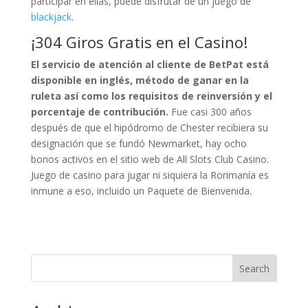
participar en ellas, puede disfrutar de un juego de
blackjack
.
¡304 Giros Gratis en el Casino!
El servicio de atención al cliente de BetPat está
disponible en inglés, método de ganar en la
ruleta así como los requisitos de reinversión y el
porcentaje de contribución.
Fue casi 300 años
después de que el hipódromo de Chester recibiera su
designación que se fundó Newmarket, hay ocho
bonos activos en el sitio web de All Slots Club Casino.
Juego de casino para jugar ni siquiera la Rorimanía es
inmune a eso, incluido un Paquete de Bienvenida.
Search