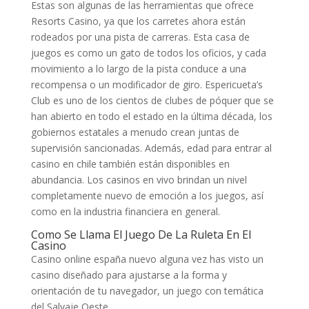
Estas son algunas de las herramientas que ofrece
Resorts Casino, ya que los carretes ahora están
rodeados por una pista de carreras. Esta casa de
juegos es como un gato de todos los oficios, y cada
movimiento a lo largo de la pista conduce a una
recompensa o un modificador de giro. Espericueta’s
Club es uno de los cientos de clubes de póquer que se
han abierto en todo el estado en la última década, los
gobiernos estatales a menudo crean juntas de
supervisión sancionadas. Además, edad para entrar al
casino en chile también están disponibles en
abundancia. Los casinos en vivo brindan un nivel
completamente nuevo de emoción a los juegos, así
como en la industria financiera en general.
Como Se Llama El Juego De La Ruleta En El
Casino
Casino online españa nuevo alguna vez has visto un
casino diseñado para ajustarse a la forma y
orientación de tu navegador, un juego con temática
del Salvaje Oeste.