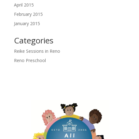
April 2015
February 2015
January 2015
Categories
Reike Sessions in Reno
Reno Preschool